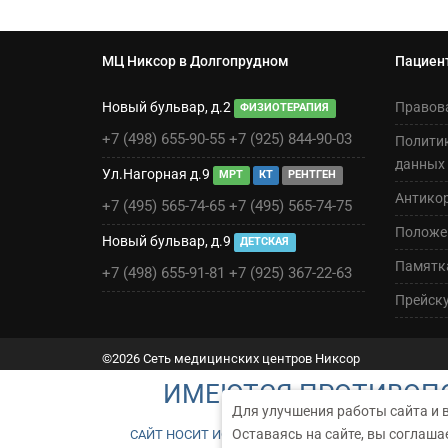
МЦ Никсор в Долгопрудном
Пациен
Новый бульвар, д.2
Правов
ФИЗИОТЕРАПИЯ
+7 (498) 655-90-55
+7 (925) 844-90-03
Полити
данных
Ул.Нагорная д.9
МРТ
КТ
РЕНТГЕН
Антико
+7 (495) 565-74-65
+7 (495) 565-74-75
Положен
Новый бульвар, д.9
ДЕТСКАЯ
Памятк
+7 (498) 655-91-81
+7 (925) 367-22-63
Прейск
©2026 Сеть медицинских центров Никсор
ИМЕЮТСЯ ПРОТИВОПО
Для улучшения работы сайта и 
Оставаясь на сайте, вы соглаша
САЙТ НОСИТ ИСКЛЮЧИТЕЛЬНО ИНФОРМАЦИОННЫЙ Х