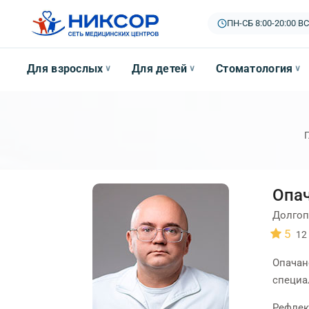
ПН-СБ 8:00-20:00
|
ВС
Для взрослых
Для детей
Стоматология
∨
∨
∨
Опач
Долгоп
5
12
Опачан
специа
Рефлек