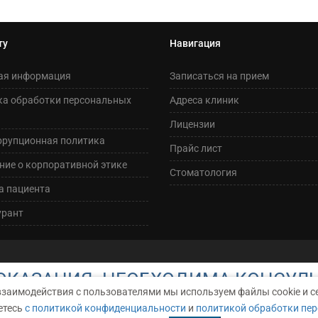
ту
Навигация
ая информация
Записаться на прием
ка обработки персональных
Адреса клиник
Лицензии
ррупционная политика
Прайс лист
ие о корпоративной этике
Стоматология
а пациента
урант
КАЗАНИЯ. НЕОБХОДИМА КОНСУЛ
взаимодействия с пользователями мы используем файлы cookie и с
етесь
с политикой конфиденциальности
и
политикой обработки пе
АРАКТЕР И НИ ПРИ КАКИХ УСЛОВИЯХ НЕ ЯВЛЯЕТСЯ ПУБЛИЧНОЙ ОФЕР