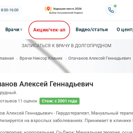
 8:00-16:00
Врачи
Видео/статьи
О цент
Акции/чек-ап
∨
ЗАПИСАТЬСЯ К ВРАЧУ В ДОЛГОПРУДНОМ
Главная
Врачи Никсор Клиник
Опачанов Алексей Геннадьевич
анов Алексей Геннадьевич
рудный.
отзывов
11
оценок
Стаж: с 2001 года
ов Алексей Геннадьевич - Гирудотерапевт, Мануальный терапе
лизируется на взрослых заболеваниях. Принимает в клинике 
сотерапия: корпоральная, Су-Джок; Мануальная терапия: осци