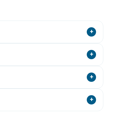
+
деляется сложность удаления, исключаются
+
омендуется седация или наркоз.
+
а части и извлекает его. Рану обрабатывают
+
значает лекарства и дату контрольного осмотра.