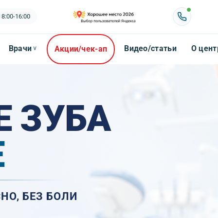
 8:00-16:00
Врачи
Видео/статьи
О цент
Акции/чек-ап
∨
Е ЗУБА
Е
НО, БЕЗ БОЛИ