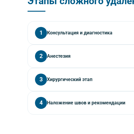
Этапы сложного удале
1
Консультация и диагностика
Врач проводит осмотр, выполняет КЛКТ для оцен
2
Анестезия
противопоказания.
Продолжительность:
20–30 минут
Выполняется местная анестезия. При сложных уд
3
Хирургический этап
Продолжительность:
5–15 минут
Врач выполняет разрез десны, отслаивает лоскут
4
Наложение швов и рекомендации
антисептиком.
Продолжительность:
30–60 минут
На рану накладываются швы, лунка обрабатывает