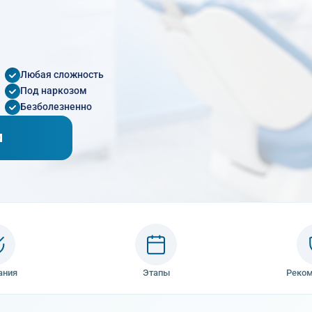
Любая сложность
Под наркозом
Безболезненно
М
ания
Этапы
Реко