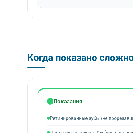
Когда показано сложно
Показания
Ретинированные зубы (не прорезавш
Дистопированные зубы (неправильн