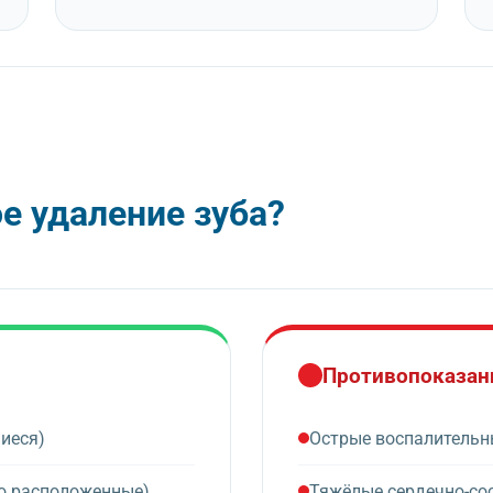
е удаление зуба?
Противопоказан
иеся)
Острые воспалительны
о расположенные)
Тяжёлые сердечно-со