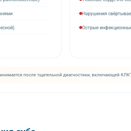
рнями
Нарушения свёртывае
десной)
Острые инфекционны
инимается после тщательной диагностики, включающей КЛКТ 