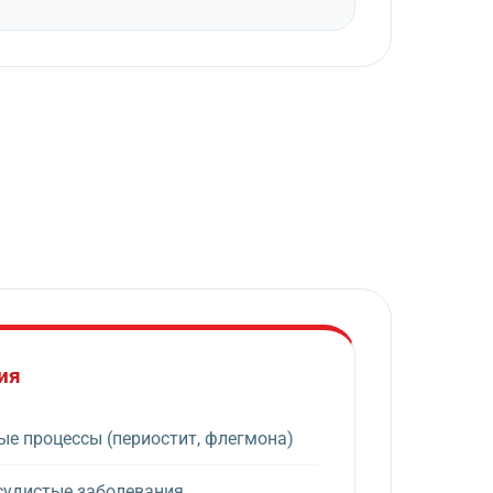
ия
е процессы (периостит, флегмона)
судистые заболевания