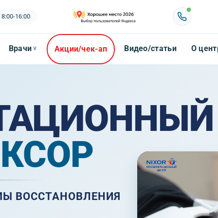
 8:00-16:00
Врачи
Видео/статьи
О цент
Акции/чек-ап
∨
ТАЦИОННЫЙ
ИКСОР
МЫ ВОССТАНОВЛЕНИЯ