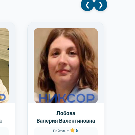
❮
❯
Лобова
а
Валерия Валентиновна
Н
5
Рейтинг: