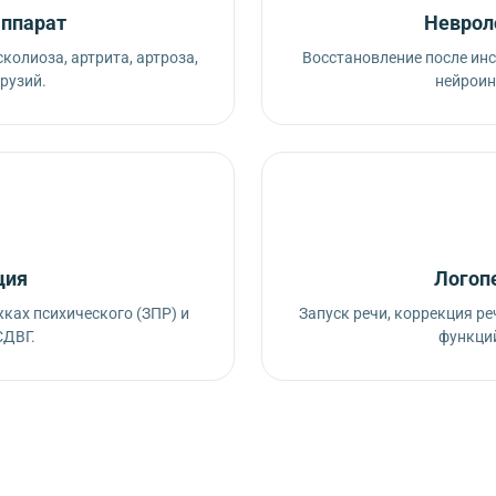
аппарат
Неврол
колиоза, артрита, артроза,
Восстановление после инс
рузий.
нейроин
ция
Логоп
ках психического (ЗПР) и
Запуск речи, коррекция р
СДВГ.
функций