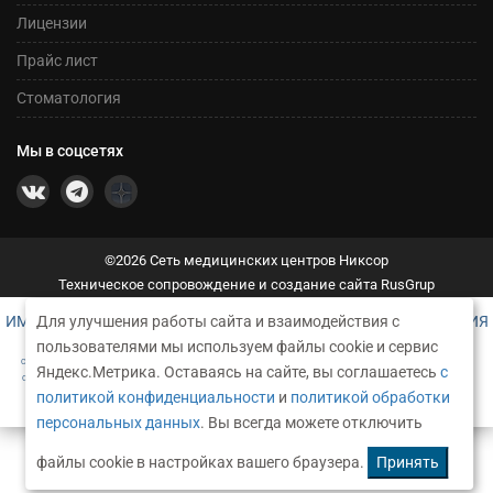
Лицензии
Прайс лист
Стоматология
Мы в соцсетях
©2026 Сеть медицинских центров Никсор
Техническое сопровождение и создание сайта RusGrup
ИМЕЮТСЯ ПРОТИВОПОКАЗАНИЯ. НЕОБХОДИМА КОНСУЛЬТАЦИЯ
Для улучшения работы сайта и взаимодействия с
СПЕЦИАЛИСТА
пользователями мы используем файлы cookie и сервис
САЙТ НОСИТ ИСКЛЮЧИТЕЛЬНО ИНФОРМАЦИОННЫЙ ХАРАКТЕР И НИ ПРИ КАКИХ УСЛОВИЯХ НЕ ЯВЛЯЕТСЯ ПУБЛИЧНОЙ
Яндекс.Метрика. Оставаясь на сайте, вы соглашаетесь
с
ОФЕРТОЙ, ОПРЕДЕЛЯЕМОЙ ПОЛОЖЕНИЯМИ Ч. 2 СТ. 437 ГРАЖДАНСКОГО КОДЕКСА РФ. ЧТОБЫ ПОЛУЧИТЬ ПОДРОБНУЮ
политикой конфиденциальности
и
политикой обработки
ИНФОРМАЦИЮ О СТОИМОСТИ УСЛУГ, ОБРАЩАЙТЕСЬ, ПОЖАЛУЙСТА, К АДМИНИСТРАТОРАМ КЛИНИК.
персональных данных
. Вы всегда можете отключить
файлы cookie в настройках вашего браузера.
Принять