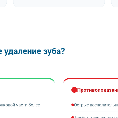
е удаление зуба?
Противопоказан
онковой части более
Острые воспалительны
Тяжёлые сердечно-со