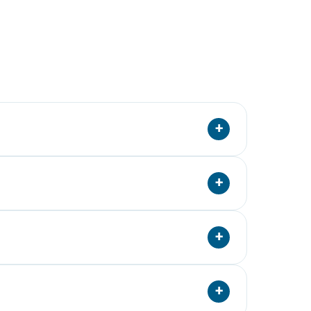
+
тояния зуба и окружающих тканей. Определяется
+
ние целого участка челюсти). Действие
+
5–20 минут. При необходимости накладывается
+