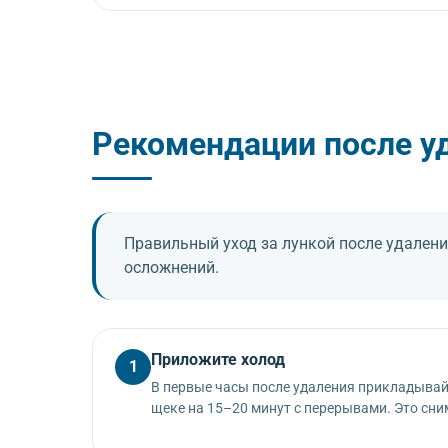
Лунка обрабатывается антисептиком. При необхо
назначает дату контрольного осмотра.
Рекомендации после у
Правильный уход за лункой после удалени
осложнений.
Приложите холод
1
В первые часы после удаления прикладывай
щеке на 15–20 минут с перерывами. Это сни