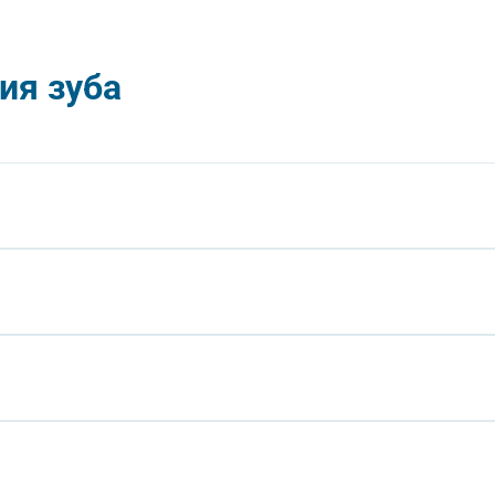
ия зуба
рицельный рентген-снимок или ортопантомограмму для оценки сос
азания.
ная (обезболивание области зуба) или проводниковая (обезболива
расшатывает зуб и извлекает его из лунки. Процедура занимает 1