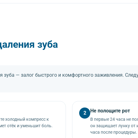
димости в лунку закладывается лекарственный препарат. Врач даё
даления зуба
я зуба — залог быстрого и комфортного заживления. Сле
Не полощите рот
2
те холодный компресс к
В первые 24 часа не по
мет отёк и уменьшит боль.
он защищает лунку от 
часа после процедуры.