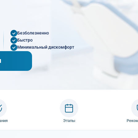
Безболезненно
Быстро
Минимальный дискомфорт
М
ания
Этапы
Реко