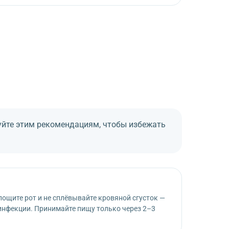
т подробные рекомендации по уходу за раной,
дуйте этим рекомендациям, чтобы избежать
лощите рот и не сплёвывайте кровяной сгусток —
инфекции. Принимайте пищу только через 2–3