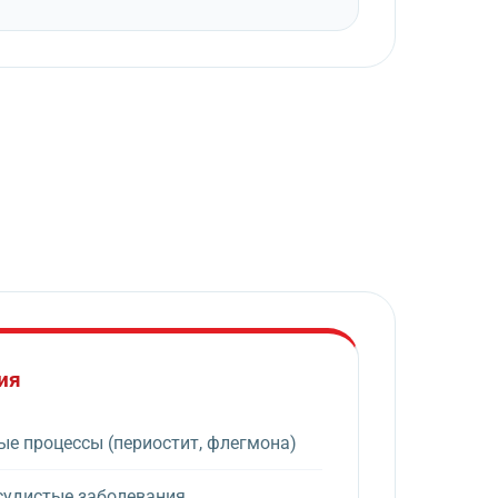
ия
е процессы (периостит, флегмона)
судистые заболевания