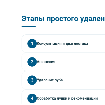
Этапы простого удален
1
Консультация и диагностика
Врач проводит осмотр полости рта, выполняет п
2
Анестезия
сложность процедуры, исключаются противопок
Выполняется местная анестезия — инфильтрацион
3
Удаление зуба
анестезии наступает через 5–10 минут.
Врач с помощью элеваторов и щипцов аккуратно 
4
Обработка лунки и рекомендации
шов.