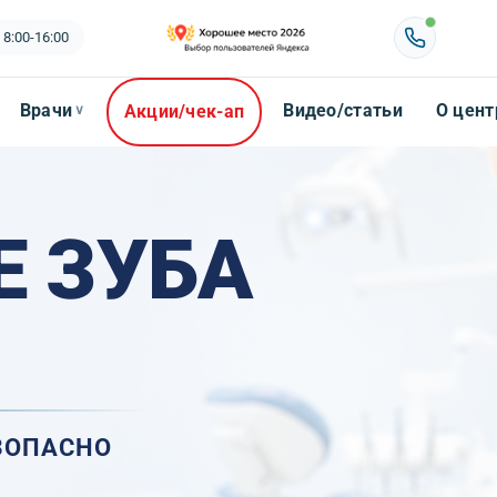
 8:00-16:00
Врачи
Видео/статьи
О цент
Акции/чек-ап
∨
Е ЗУБА
ЕЗОПАСНО