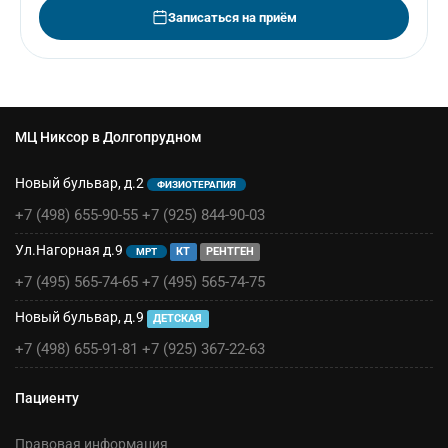
Записаться на приём
МЦ Никсор в Долгопрудном
Новый бульвар, д.2
ФИЗИОТЕРАПИЯ
+7 (498) 655-90-55
+7 (925) 844-90-03
Ул.Нагорная д.9
КТ
РЕНТГЕН
МРТ
+7 (495) 565-74-65
+7 (495) 565-74-75
Новый бульвар, д.9
ДЕТСКАЯ
+7 (498) 655-91-81
+7 (925) 367-22-63
Пациенту
Правовая информация