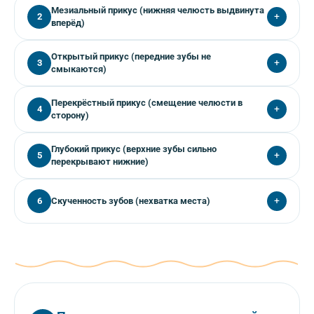
Верхние зубы сильно перекрывают нижние. Причины:
Мезиальный прикус (нижняя челюсть выдвинута
+
2
ротовое дыхание, неправильная поза во сне (с
вперёд)
запрокинутой головой), наследственность. Исправляется
с помощью трейнеров, пластинок или элайнеров.
Нижние зубы перекрывают верхние. Часто носит
Открытый прикус (передние зубы не
+
3
наследственный характер. Может потребоваться
смыкаются)
хирургическое вмешательство после завершения роста
челюстей.
Зубы смыкаются только в боковых отделах, между
Перекрёстный прикус (смещение челюсти в
+
4
передними остаётся щель. Причины: длительное
сторону)
сосание соски или пальца, ротовое дыхание.
Корректируется трейнерами и элайнерами.
Боковые зубы смыкаются неправильно, челюсть
Глубокий прикус (верхние зубы сильно
+
5
визуально смещена. Причины: травмы, привычка
перекрывают нижние)
подпирать щёку рукой. Лечится пластинками и
брекетами.
Нижние резцы травмируют нёбо, вызывая воспаление
+
Скученность зубов (нехватка места)
6
дёсен. Причины: недоразвитие нижней челюсти.
Корректируется пластинками, трейнерами или
брекетами.
Зубам тесно, они растут в два ряда или повёрнуты.
Причины: ранняя потеря молочных зубов,
наследственность. Лечится пластинками, элайнерами
или брекетами.