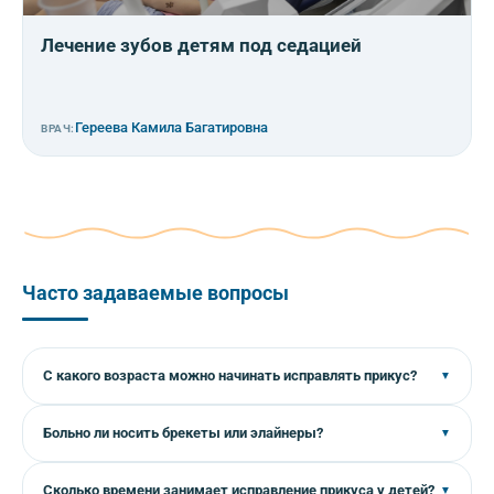
Лечение зубов детям под седацией
Гереева Камила Багатировна
ВРАЧ:
Часто задаваемые вопросы
С какого возраста можно начинать исправлять прикус?
▼
Первый визит к ортодонту рекомендуется в 3–4 года.
Больно ли носить брекеты или элайнеры?
▼
Активное лечение обычно начинают с 5–6 лет, когда
прорезываются первые постоянные зубы. Оптимальный
Первые дни возможен небольшой дискомфорт
Сколько времени занимает исправление прикуса у детей?
▼