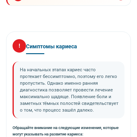
пломбы.
сильно разрушены.
Если глубокий кариес не лечить, инфекция проникает
в пульпу, вызывая её воспаление (пульпит), а затем
Лечение:
тщательное удаление кариозных тканей,
наложение лечебной прокладки и установка
распространяется на окружающие корень ткани
пломбы. В некоторых случаях требуется лечение
(периодонтит). Это может привести к потере зуба.
каналов.
!
Важно!
Своевременное обращение к стоматологу
Симптомы кариеса
позволяет остановить развитие кариеса на ранних
стадиях и сохранить здоровье зубов.
На начальных этапах кариес часто
протекает бессимптомно, поэтому его легко
пропустить. Однако именно ранняя
диагностика позволяет провести лечение
максимально щадяще. Появление боли и
заметных тёмных полостей свидетельствует
о том, что процесс зашёл далеко.
Обращайте внимание на следующие изменения, которые
могут указывать на развитие кариеса: