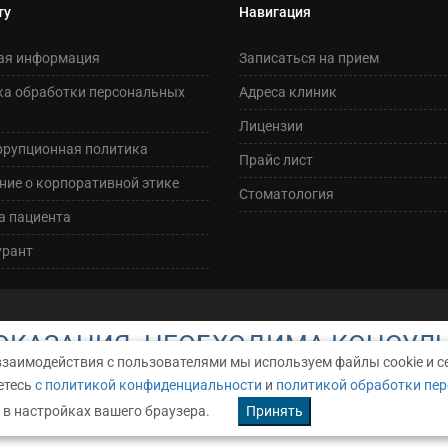
ту
Навигация
ая информация
Записаться на прием
ка обработки персональных
Адреса клиник
Лицензии
ррупционная политика
Прайс лист
ие о корпоративной этике
Стоматология
а пациента
урант
КАЗАНИЯ. НЕОБХОДИМА КОНСУЛ
взаимодействия с пользователями мы используем файлы cookie и с
етесь
с политикой конфиденциальности
и
политикой обработки пе
АРАКТЕР И НИ ПРИ КАКИХ УСЛОВИЯХ НЕ ЯВЛЯЕТСЯ ПУБЛИЧНОЙ ОФЕР
 в настройках вашего браузера.
Принять
ИТЬ ПОДРОБНУЮ ИНФОРМАЦИЮ О СТОИМОСТИ УСЛУГ, ОБРАЩАЙТЕСЬ, 