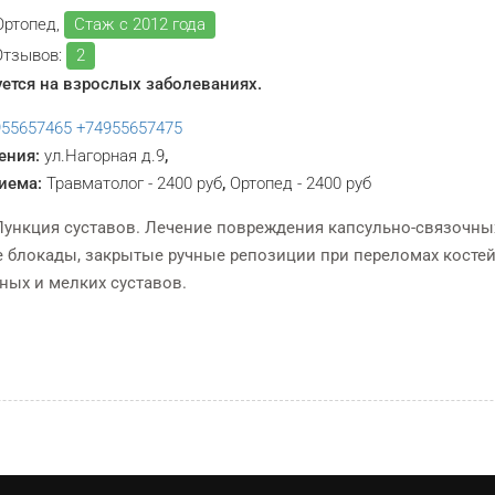
Ортопед,
Стаж с 2012 года
Отзывов:
2
ется на взрослых заболеваниях.
955657465
+74955657475
ения:
ул.Нагорная д.9
,
иема:
Травматолог - 2400 руб
,
Ортопед - 2400 руб
 Пункция суставов. Лечение повреждения капсульно-связочных
 блокады, закрытые ручные репозиции при переломах костей
ных и мелких суставов.