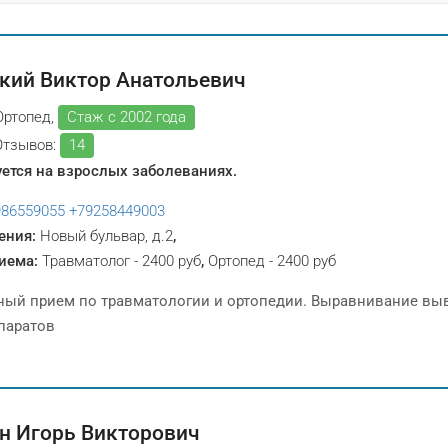
кий Виктор Анатольевич
Ортопед,
Стаж с 2002 года
Отзывов:
14
ется на взрослых заболеваниях.
986559055
+79258449003
ения:
Новый бульвар, д.2
,
иема:
Травматолог - 2400 руб
,
Ортопед - 2400 руб
ный прием по травматологии и ортопедии. Выравнивание выв
паратов
н Игорь Викторович