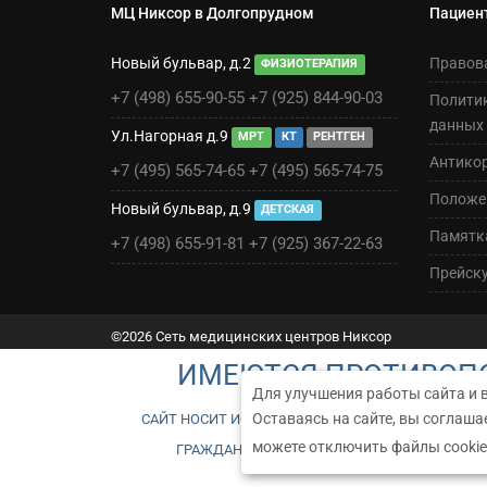
МЦ Никсор в Долгопрудном
Пациен
Новый бульвар, д.2
Правов
ФИЗИОТЕРАПИЯ
+7 (498) 655-90-55
+7 (925) 844-90-03
Полити
данных
Ул.Нагорная д.9
МРТ
КТ
РЕНТГЕН
Антико
+7 (495) 565-74-65
+7 (495) 565-74-75
Положен
Новый бульвар, д.9
ДЕТСКАЯ
Памятк
+7 (498) 655-91-81
+7 (925) 367-22-63
Прейск
©2026 Сеть медицинских центров Никсор
ИМЕЮТСЯ ПРОТИВОПО
Для улучшения работы сайта и 
Оставаясь на сайте, вы соглаша
САЙТ НОСИТ ИСКЛЮЧИТЕЛЬНО ИНФОРМАЦИОННЫЙ Х
можете отключить файлы cookie
ГРАЖДАНСКОГО КОДЕКСА РФ. ЧТОБЫ ПОЛУЧ