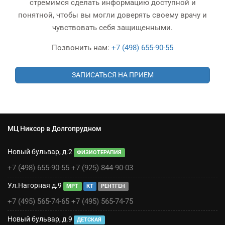
стремимся сделать информацию доступной и
понятной, чтобы вы могли доверять своему врачу и
чувствовать себя защищенными.
Позвонить нам:
+7 (498) 655-90-55
ЗАПИСАТЬСЯ НА ПРИЕМ
МЦ Никсор в Долгопрудном
Новый бульвар, д.2
ФИЗИОТЕРАПИЯ
+7 (498) 655-90-55
+7 (925) 844-90-03
Ул.Нагорная д.9
МРТ
КТ
РЕНТГЕН
+7 (495) 565-74-65
+7 (495) 565-74-75
Новый бульвар, д.9
ДЕТСКАЯ