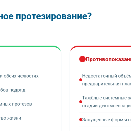
ное протезирование?
Противопоказан
ли обеих челюстях
Недостаточный объём 
предварительная пла
убов подряд
Тяжёлые системные з
мных протезов
стадии декомпенсации
тво жизни
Запущенные формы п