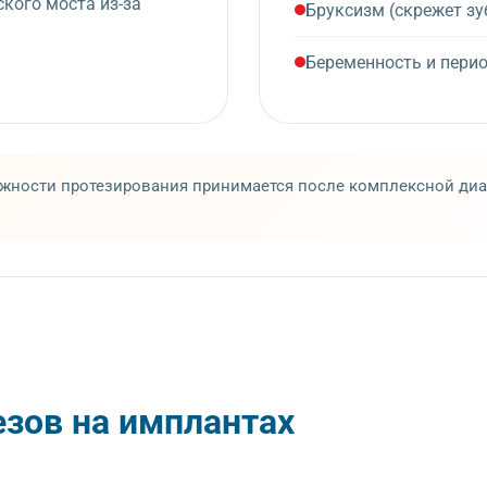
кого моста из-за
Бруксизм (скрежет зу
Беременность и пери
ности протезирования принимается после комплексной диаг
зов на имплантах