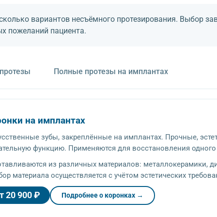
сколько вариантов несъёмного протезирования. Выбор зав
ых пожеланий пациента.
протезы
Полные протезы на имплантах
ронки на имплантах
усственные зубы, закреплённые на имплантах. Прочные, эст
ательную функцию. Применяются для восстановления одного 
отавливаются из различных материалов: металлокерамики, д
бор материала осуществляется с учётом эстетических требова
т 20 900 ₽
Подробнее о коронках →