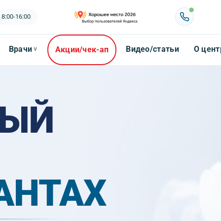
 8:00-16:00
Врачи
Видео/статьи
О цент
Акции/чек-ап
∨
НЫЙ
АНТАХ