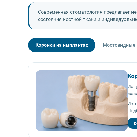
Современная стоматология предлагает не
состояния костной ткани и индивидуальн
Коронки на имплантах
Мостовидные 
Ко
Иск
жев
Изг
Под
о