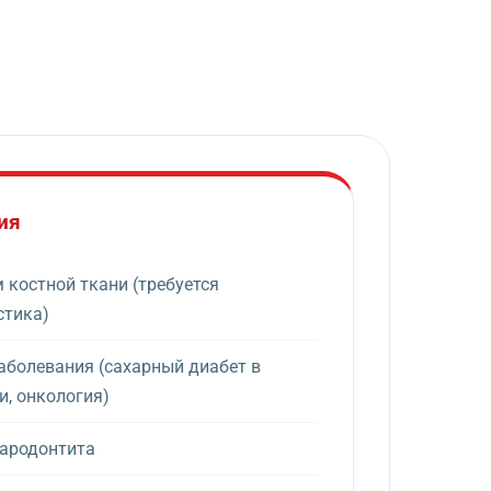
ия
костной ткани (требуется
стика)
аболевания (сахарный диабет в
, онкология)
ародонтита