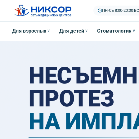
ПН-СБ 8:00-20:00
|
ВС
Для взрослых
Для детей
Стоматология
∨
∨
∨
НЕСЪЕМ
ПРОТЕЗ
НА ИМПЛ