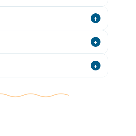
+
+
+