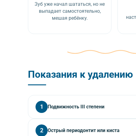
Зуб уже начал шататься, но не
выпадает самостоятельно,
наст
мешая ребёнку.
Показания к удалению 
1
Подвижность III степени
Зуб сильно шатается, но не выпадает, доставляя
2
Острый периодонтит или киста
дыхательные пути).