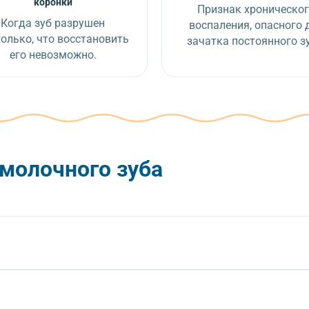
коронки
Признак хроническо
Когда зуб разрушен
воспаления, опасного 
олько, что восстановить
зачатка постоянного з
его невозможно.
молочного зуба
 дискомфорт при еде. Лучше удалить его в кабинете стоматолога, ч