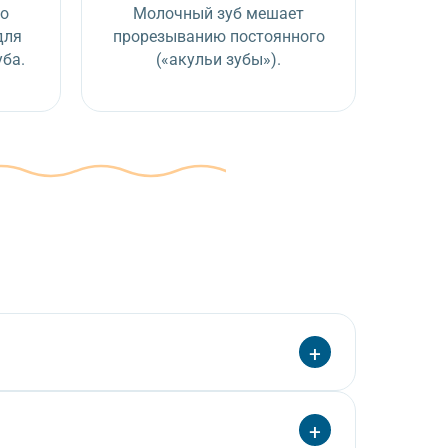
го
Молочный зуб мешает
для
прорезыванию постоянного
уба.
(«акульи зубы»).
+
тобы избежать риска аспирации (попадания в
+