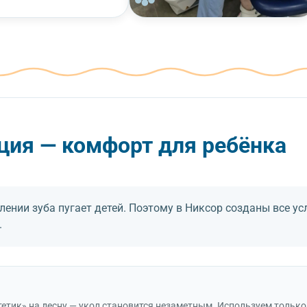
ация — комфорт для ребёнка
ении зуба пугает детей. Поэтому в Никсор созданы все ус
.
етик» на десну — укол становится незаметным. Используем тольк