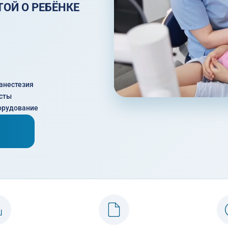
ТОЙ О РЕБЁНКЕ
анестезия
сты
орудование