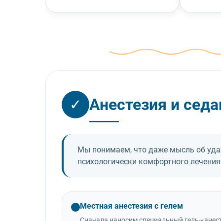
Анестезия и сед
✓
Мы понимаем, что даже мысль об удал
психологически комфортного лечения
Местная анестезия с гелем
Сначала наносим специальный гель-«анест