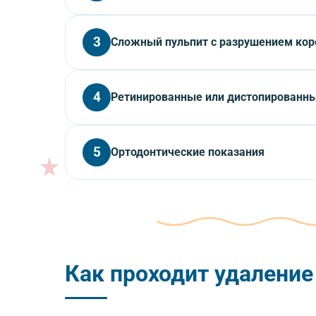
Воспаление у корня молочного зуба может перейт
3
Сложный пульпит с разрушением кор
Когда от зуба остались только корни, пломбиро
4
Ретинированные или дистопированн
Постоянный зуб уже прорезался вторым рядом («
5
Ортодонтические показания
По назначению ортодонта для коррекции прикуса 
Как проходит удаление