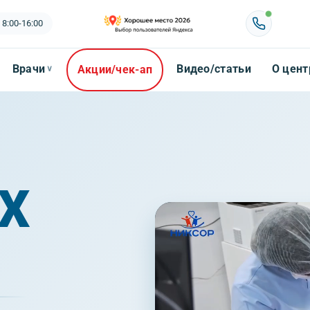
 8:00-16:00
Врачи
Видео/статьи
О цент
Акции/чек-ап
∨
Х