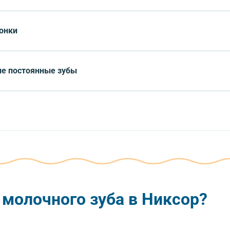
и на зачаток постоянного. Удаление останавливает этот процесс.
онки
вание невозможно — показано удаление.
ые постоянные зубы
акульи зубы»), а молочный не выпадает — его нужно удалить.
и создания места в зубном ряду.
 молочного зуба в Никсор?