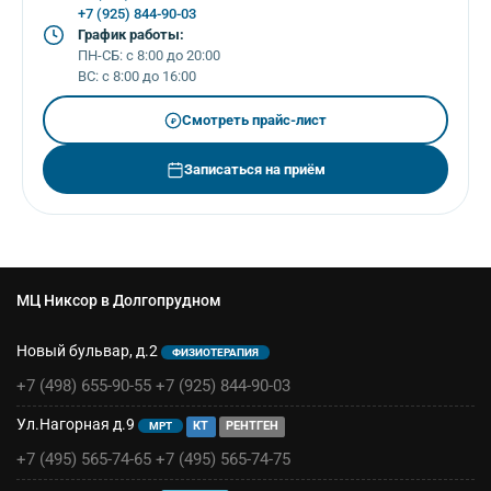
+7 (925) 844-90-03
График работы:
ПН-СБ: с 8:00 до 20:00
ВС: с 8:00 до 16:00
Смотреть прайс-лист
₽
Записаться на приём
МЦ Никсор в Долгопрудном
Новый бульвар, д.2
ФИЗИОТЕРАПИЯ
+7 (498) 655-90-55
+7 (925) 844-90-03
Ул.Нагорная д.9
КТ
РЕНТГЕН
МРТ
+7 (495) 565-74-65
+7 (495) 565-74-75