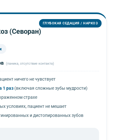
ГЛУБОКАЯ СЕДАЦИЯ / НАРКОЗ
оз (Севоран)
х
ов
(паника, отсутствие контакта)
циент ничего не чувствует
а 1 раз
(включая сложные зубы мудрости)
ыраженном страхе
ых условиях, пациент не мешает
тинированных и дистопированных зубов