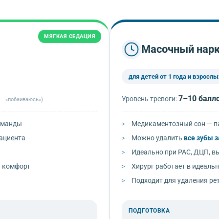
МЯГКАЯ СЕДАЦИЯ
Масочный нарк
для детей от 1 года и взрослы
7–10 балл
Уровень тревоги:
 — «побаиваюсь»)
команды
Медикаментозный сон — па
пациента
Можно удалить
все зубы з
Идеально при РАС, ДЦП, в
и комфорт
Хирург работает в идеальн
Подходит для удаления ре
ПОДГОТОВКА