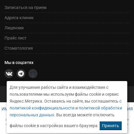
Записаться на прием
Адреса клиник
Лицензии
Прайс лист
Стоматология
Мы в соцсетях
Для улучшения работы сайта и взаимодействия с
©2026 Сеть медицинских центров Никсор
пользователями мы используем файлы cookie и сервис
Техническое сопровождение и создание сайта RusGrup
Яндекс.Метрика. Оставаясь на сайте, вы соглашаетесь
с
политикой конфиденциальности
и
политикой обработки
ИМЕЮТСЯ ПРОТИВОПОКАЗАНИЯ. НЕОБХОДИМА КОНСУЛЬТАЦИЯ
СПЕЦИАЛИСТА
персональных данных
. Вы всегда можете отключить
САЙТ НОСИТ ИСКЛЮЧИТЕЛЬНО ИНФОРМАЦИОННЫЙ ХАРАКТЕР И НИ ПРИ КАКИХ УСЛОВИЯХ НЕ ЯВЛЯЕТСЯ ПУБЛИЧНОЙ
ОФЕРТОЙ, ОПРЕДЕЛЯЕМОЙ ПОЛОЖЕНИЯМИ Ч. 2 СТ. 437 ГРАЖДАНСКОГО КОДЕКСА РФ. ЧТОБЫ ПОЛУЧИТЬ ПОДРОБНУЮ
файлы cookie в настройках вашего браузера.
Принять
ИНФОРМАЦИЮ О СТОИМОСТИ УСЛУГ, ОБРАЩАЙТЕСЬ, ПОЖАЛУЙСТА, К АДМИНИСТРАТОРАМ КЛИНИК.