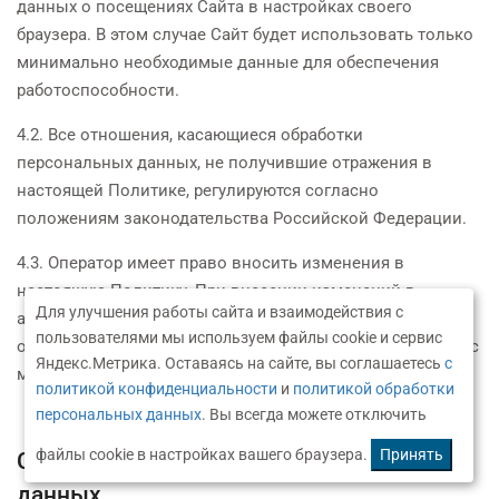
данных о посещениях Сайта в настройках своего
браузера. В этом случае Сайт будет использовать только
минимально необходимые данные для обеспечения
работоспособности.
4.2. Все отношения, касающиеся обработки
персональных данных, не получившие отражения в
настоящей Политике, регулируются согласно
положениям законодательства Российской Федерации.
4.3. Оператор имеет право вносить изменения в
настоящую Политику. При внесении изменений в
Для улучшения работы сайта и взаимодействия с
актуальной редакции указывается дата последнего
пользователями мы используем файлы cookie и сервис
обновления. Новая редакция Политики вступает в силу с
Яндекс.Метрика. Оставаясь на сайте, вы соглашаетесь
с
момента ее размещения на Сайте.
политикой конфиденциальности
и
политикой обработки
персональных данных
. Вы всегда можете отключить
файлы cookie в настройках вашего браузера.
Принять
Согласие на обработку персональных
данных