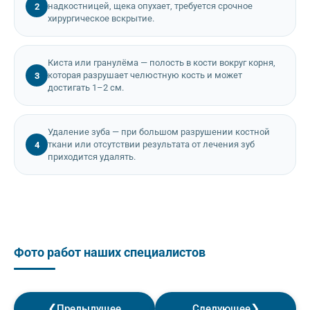
надкостницей, щека опухает, требуется срочное
2
хирургическое вскрытие.
Киста или гранулёма — полость в кости вокруг корня,
которая разрушает челюстную кость и может
3
достигать 1–2 см.
Удаление зуба — при большом разрушении костной
ткани или отсутствии результата от лечения зуб
4
приходится удалять.
Фото работ наших специалистов
❮
❯
Предыдущее
Следующее