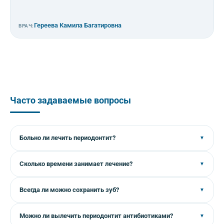
Гереева Камила Багатировна
ВРАЧ:
Часто задаваемые вопросы
Больно ли лечить периодонтит?
▼
Лечение проводится под местной анестезией, поэтому
Сколько времени занимает лечение?
▼
вы не почувствуете боли. На этапе медикаментозной
обработки каналов может потребоваться несколько
В среднем 2–4 визита с интервалом 1–2 недели. Это
Всегда ли можно сохранить зуб?
▼
визитов, но каждый из них будет безболезненным.
зависит от сложности случая, количества каналов и
размера очага воспаления у корня.
В большинстве случаев — да. Современные методы
Можно ли вылечить периодонтит антибиотиками?
▼