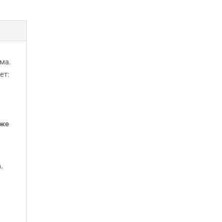
ма.
ет:
уже
.