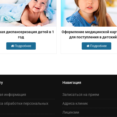
ая диспансеризация детей в 1
Оформление медицинской карт
год
для поступления в детский
Подробнее
Подробнее
ту
Навигация
ая информация
Записаться на прием
ка обработки персональных
Адреса клиник
Лицензии