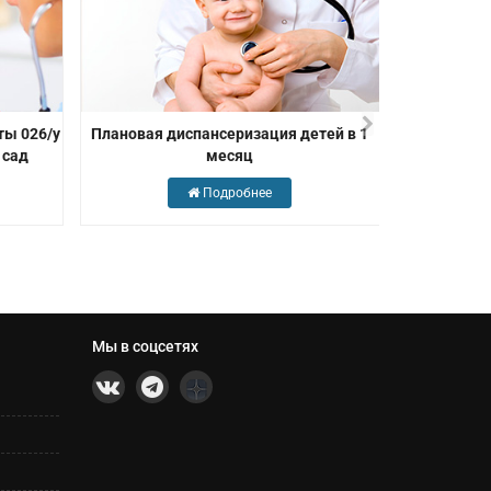
ы 026/у
Плановая диспансеризация детей в 1
Проверьте 
 сад
месяц
ан
Подробнее
Мы в соцсетях