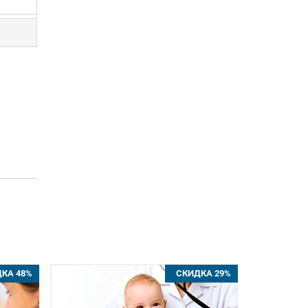
КА 48%
СКИДКА 29%