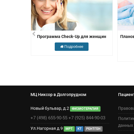
ля мужчин
Программа Check-Up для женщин
Планов
Подробнее
МЦ Никсор в Долгопрудном
Пациен
Новый бульвар, д.2
Правов
ФИЗИОТЕРАПИЯ
+7 (498) 655-90-55
+7 (925) 844-90-03
Полити
данных
Ул.Нагорная д.9
МРТ
КТ
РЕНТГЕН