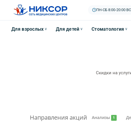
ПН-СБ 8:00-20:00
|
ВС
Для взрослых
Для детей
Стоматология
∨
∨
∨
Скидки на услуг
Направления акций
Анализы
Д
1