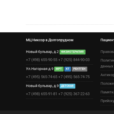
МЦ Никсор в Долгопрудном
Пациен
Новый бульвар, д.2
Правов
ФИЗИОТЕРАПИЯ
+7 (498) 655-90-55
+7 (925) 844-90-03
Полити
данных
Ул.Нагорная д.9
МРТ
КТ
РЕНТГЕН
Антико
+7 (495) 565-74-65
+7 (495) 565-74-75
Положен
Новый бульвар, д.9
ДЕТСКАЯ
Памятк
+7 (498) 655-91-81
+7 (925) 367-22-63
Прейск