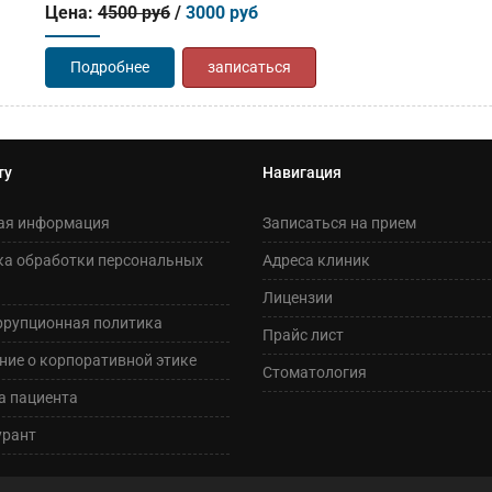
Цена:
4500 руб
/
3000 руб
Подробнее
записаться
ту
Навигация
ая информация
Записаться на прием
ка обработки персональных
Адреса клиник
Лицензии
ррупционная политика
Прайс лист
ие о корпоративной этике
Стоматология
а пациента
урант