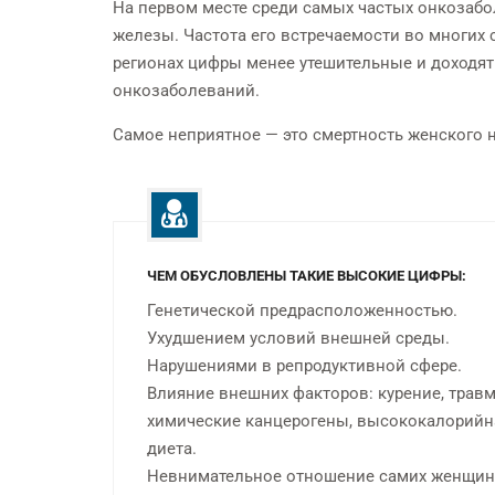
На первом месте среди самых частых онкозабо
железы. Частота его встречаемости во многих 
Бесплатная консультация у
Индивидуально 
регионах цифры менее утешительные и доходят д
опытных стоматологов
пацие
онкозаболеваний.
Самое неприятное — это смертность женского н
ЧЕМ ОБУСЛОВЛЕНЫ ТАКИЕ ВЫСОКИЕ ЦИФРЫ:
Генетической предрасположенностью.
Ухудшением условий внешней среды.
Нарушениями в репродуктивной сфере.
Влияние внешних факторов: курение, трав
химические канцерогены, высококалорийн
диета.
Невнимательное отношение самих женщин