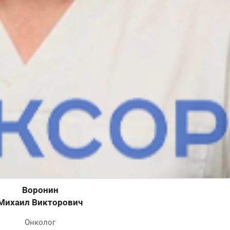
Авраменко
Галина Вильямовна
Онколог