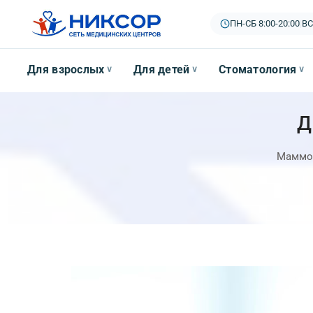
ПН-СБ 8:00-20:00
|
ВС
Для взрослых
Для детей
Стоматология
∨
∨
∨
Д
Маммог