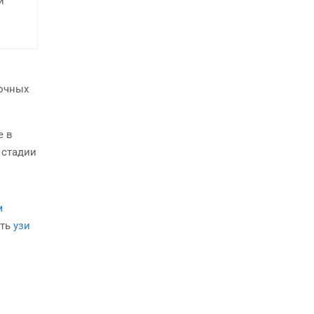
и
лочных
е в
 стадии
м
ать
узи