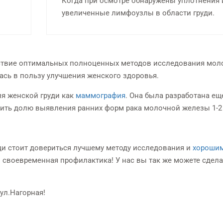
Когда при осмотре обнаружены уплотнения 
увеличенные лимфоузлы в области груди.
тствие оптимальных полноценных методов исследования мо
ась в пользу улучшения женского здоровья.
я женской груди как
маммография
. Она была разработана ещ
ичить долю выявления ранних форм рака молочной железы 1-2
ди стоит довериться лучшему методу исследования и
хороши
то своевременная профилактика! У нас вы так же можете сдел
ул.Нагорная!