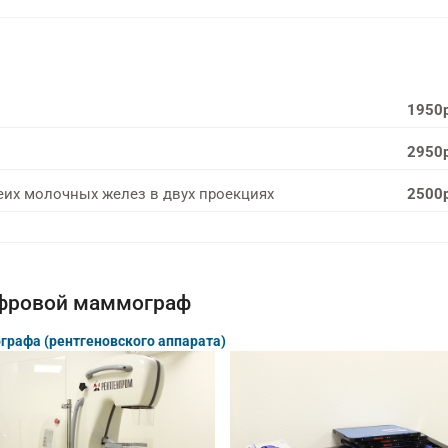
1950
2950
их молочных желез в двух проекциях
2500
фровой маммограф
рафа (рентгеновского аппарата)