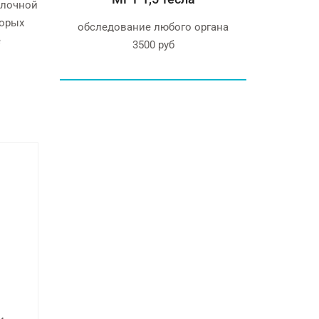
олочной
торых
дование любого органа
Бесплатная консультация у
е
3500 руб
опытных стоматологов