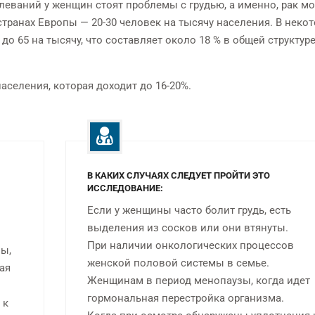
леваний у женщин стоят проблемы с грудью, а именно, рак м
странах Европы — 20-30 человек на тысячу населения. В неко
для каждого
на мощном томографе Canon
обсле
о 65 на тысячу, что составляет около 18 % в общей структур
нта
AQUILION PRIME 80
аселения, которая доходит до 16-20%.
В КАКИХ СЛУЧАЯХ СЛЕДУЕТ ПРОЙТИ ЭТО
ИССЛЕДОВАНИЕ:
Если у женщины часто болит грудь, есть
выделения из сосков или они втянуты.
При наличии онкологических процессов
мы,
женской половой системы в семье.
ая
Женщинам в период менопаузы, когда идет
гормональная перестройка организма.
 к