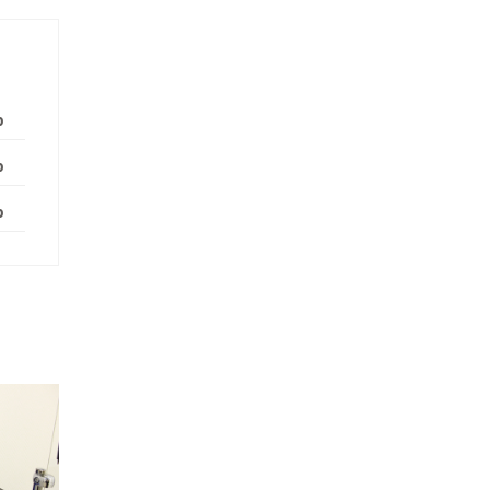
р
р
р