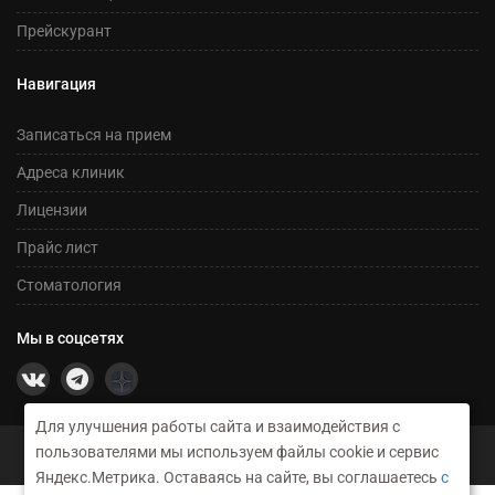
Прейскурант
Навигация
Записаться на прием
Адреса клиник
Лицензии
Прайс лист
Стоматология
Мы в соцсетях
Для улучшения работы сайта и взаимодействия с
©2026 Сеть медицинских центров Никсор
пользователями мы используем файлы cookie и сервис
Техническое сопровождение и создание сайта RusGrup
Яндекс.Метрика. Оставаясь на сайте, вы соглашаетесь
с