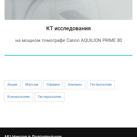
КТ исследования
на мощном томографе Canon AQUILION PRIME 80
Акции
Массаж
Справки
Анализы
Гастроскопия
Колоноскопия
Гистероскопия
МЦ Никсор в Долгопрудном