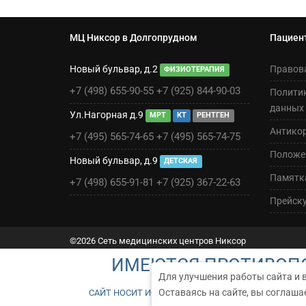
МЦ Никсор в Долгопрудном
Пациен
Новый бульвар, д.2
Правов
ФИЗИОТЕРАПИЯ
+7 (498) 655-90-55
+7 (925) 844-90-03
Полити
данных
Ул.Нагорная д.9
МРТ
КТ
РЕНТГЕН
Антико
+7 (495) 565-74-65
+7 (495) 565-74-75
Положен
Новый бульвар, д.9
ДЕТСКАЯ
Памятк
+7 (498) 655-91-81
+7 (925) 367-22-63
Прейск
©2026 Сеть медицинских центров Никсор
ИМЕЮТСЯ ПРОТИВОПО
Для улучшения работы сайта и 
Оставаясь на сайте, вы соглаша
САЙТ НОСИТ ИСКЛЮЧИТЕЛЬНО ИНФОРМАЦИОННЫЙ Х