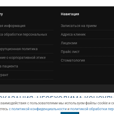
ту
Навигация
ая информация
Записаться на прием
ка обработки персональных
Адреса клиник
Лицензии
ррупционная политика
Прайс лист
ие о корпоративной этике
Стоматология
а пациента
урант
КАЗАНИЯ. НЕОБХОДИМА КОНСУЛ
взаимодействия с пользователями мы используем файлы cookie и с
етесь
с политикой конфиденциальности
и
политикой обработки пе
АРАКТЕР И НИ ПРИ КАКИХ УСЛОВИЯХ НЕ ЯВЛЯЕТСЯ ПУБЛИЧНОЙ ОФЕР