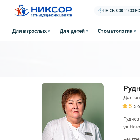
ПН-СБ 8:00-20:00
|
ВС
Для взрослых
Для детей
Стоматология
∨
∨
∨
Рудн
Долгоп
5
3
о
Руднев
ул.Наго
Рентге