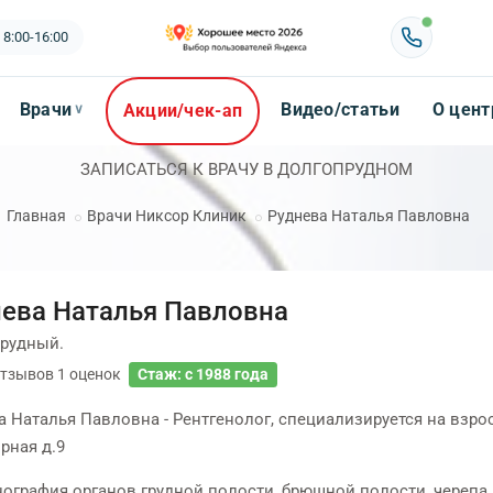
 8:00-16:00
Врачи
Видео/статьи
О цент
Акции/чек-ап
∨
ЗАПИСАТЬСЯ К ВРАЧУ В ДОЛГОПРУДНОМ
Главная
Врачи Никсор Клиник
Руднева Наталья Павловна
ева Наталья Павловна
рудный.
тзывов
1
оценок
Стаж: с 1988 года
а Наталья Павловна - Рентгенолог, специализируется на взр
рная д.9
нография органов грудной полости, брюшной полости, черепа, 