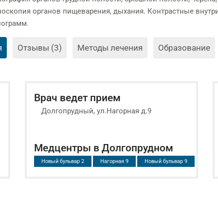
носкопия органов пищеварения, дыхания. Контрастные внутр
нограмм.
я
Отзывы (3)
Методы лечения
Образование
Врач ведет прием
Долгопрудный, ул.Нагорная д.9
Медцентры в Долгопрудном
Новый бульвар 2
Нагорная 9
Новый бульвар 9