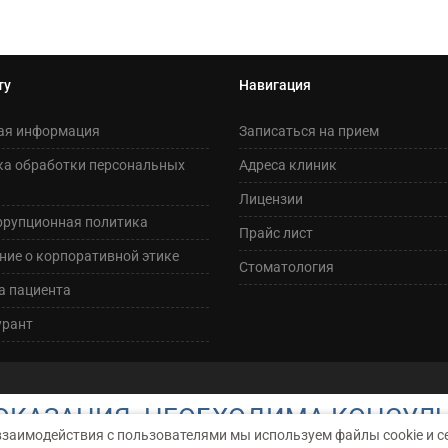
ту
Навигация
ая информация
Записаться на прием
ка обработки персональных
Адреса клиник
Лицензии
ррупционная политика
Прайс лист
ие о корпоративной этике
Стоматология
а пациента
урант
КАЗАНИЯ. НЕОБХОДИМА КОНСУЛ
взаимодействия с пользователями мы используем файлы cookie и с