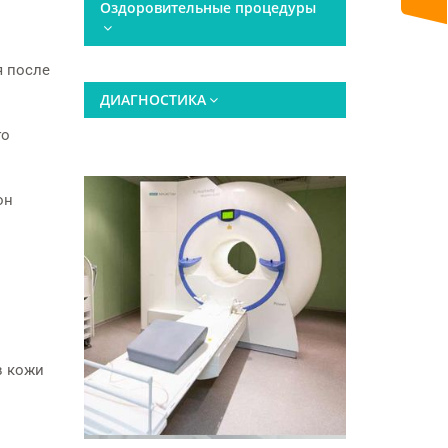
Оздоровительные процедуры
я после
ДИАГНОСТИКА
го
он
в кожи