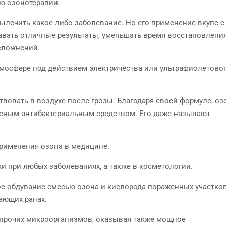
ю озонотерапии.
ылечить какое-либо заболевание. Но его применение вкупе с
вать отличные результаты, уменьшать время восстановлени
сложнений.
атмосфере под действием электричества или ультрафиолетово
твовать в воздухе после грозы. Благодаря своей формуле, оз
асным антибактериальным средством. Его даже называют
применения озона в медицине.
 при любых заболеваниях, а также в косметологии.
ное обдувание смесью озона и кислорода пораженных участко
ающих ранах.
и прочих микроорганизмов, оказывая также мощное