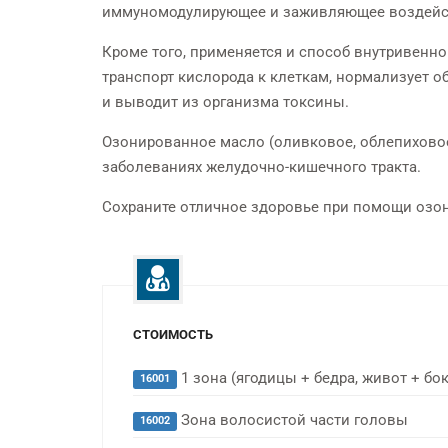
иммуномодулирующее и заживляющее воздейс
СТОМАТОЛОГИЯ
Кроме того, применяется и способ внутривенн
транспорт кислорода к клеткам, нормализует 
Бесплатная консультация у
и выводит из организма токсины.
опытных стоматологов
Озонированное масло (оливковое, облепихово
заболеваниях желудочно-кишечного тракта.
Сохраните отличное здоровье при помощи озоно
СТОИМОСТЬ
1 зона (ягодицы + бедра, живот + бок
16001
Зона волосистой части головы
16002