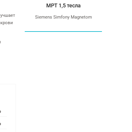
ния
МРТ 1,5 тесла
СТО
лучшает
е Canon
Siemens Simfony Magnetom
 крови
 80
Бесплатн
опытны
и
р
р