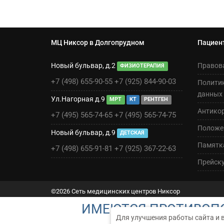
МЦ Никсор в Долгопрудном
Пациен
Новый бульвар, д.2
Правов
ФИЗИОТЕРАПИЯ
+7 (498) 655-90-55
+7 (925) 844-90-03
Полити
данных
Ул.Нагорная д.9
МРТ
КТ
РЕНТГЕН
Антико
+7 (495) 565-74-65
+7 (495) 565-74-75
Положен
Новый бульвар, д.9
ДЕТСКАЯ
Памятк
+7 (498) 655-91-81
+7 (925) 367-22-63
Прейск
©2026 Сеть медицинских центров Никсор
ИМЕЮТСЯ ПРОТИВОПО
Для улучшения работы сайта и 