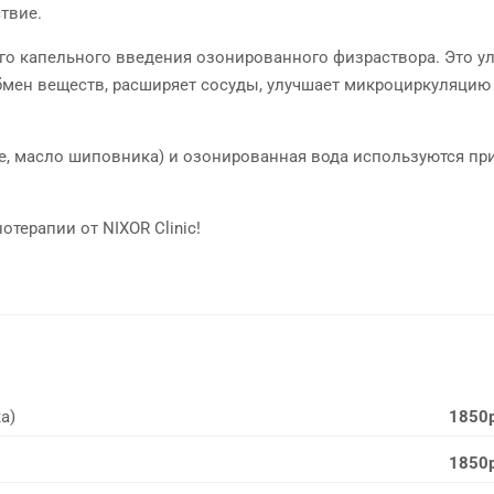
твие.
ФИЗИОТЕРАПИЯ
КТ исследова
ого капельного введения озонированного физраствора. Это у
Индивидуально для каждого
на мощном томограф
обмен веществ, расширяет сосуды, улучшает микроциркуляцию
пациента
AQUILION PRIME
е, масло шиповника) и озонированная вода используются пр
терапии от NIXOR Clinic!
а)
1850
1850