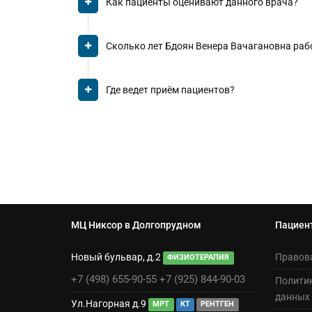
Как пациенты оценивают данного врача?
Сколько лет Бдоян Венера Вачагановна раб
Где ведет приём пациентов?
МЦ Никсор в Долгопрудном
Пациен
Новый бульвар, д.2
Правов
ФИЗИОТЕРАПИЯ
+7 (498) 655-90-55
+7 (925) 844-90-03
Полити
данных
Ул.Нагорная д.9
МРТ
КТ
РЕНТГЕН