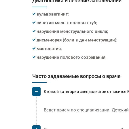
Диагностика и лечение заболеваний
вульвовагинит;
синехии малых половых губ;
нарушения менструального цикла;
дисменорея (боли в дни менструации);
мастопатия;
нарушение полового созревания.
Часто задаваемые вопросы о враче
К какой категории специалистов относится
Ведет прием по специализации: Детский 