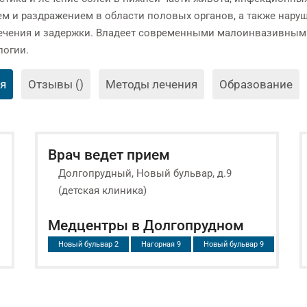
м и раздражением в области половых органов, а также наруш
ечения и задержки. Владеет современными малоинвазивными
логии.
я
Отзывы ()
Методы лечения
Образование
Врач ведет прием
Долгопрудный, Новый бульвар, д.9
(детская клиника)
Медцентры в Долгопрудном
Новый бульвар 2
Нагорная 9
Новый бульвар 9