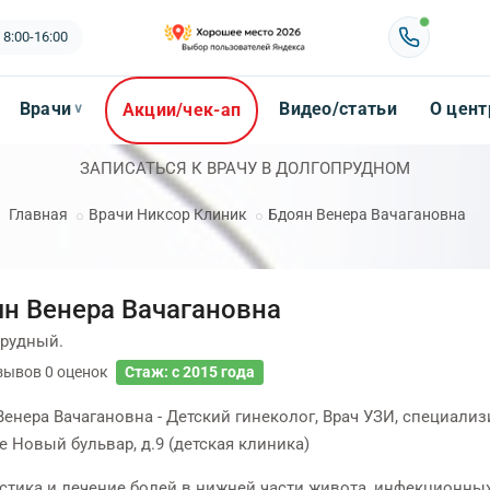
 8:00-16:00
Врачи
Видео/статьи
О цент
Акции/чек-ап
∨
ЗАПИСАТЬСЯ К ВРАЧУ В ДОЛГОПРУДНОМ
Главная
Врачи Никсор Клиник
Бдоян Венера Вачагановна
н Венера Вачагановна
рудный.
зывов
0
оценок
Стаж: с 2015 года
Венера Вачагановна - Детский гинеколог, Врач УЗИ, специализ
 Новый бульвар, д.9 (детская клиника)
стика и лечение болей в нижней части живота, инфекционны