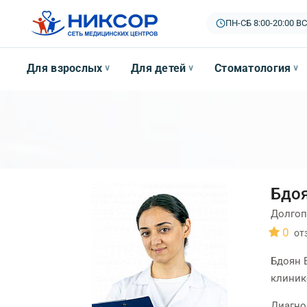
ПН-СБ 8:00-20:00
|
ВС
Для взрослых
Для детей
Стоматология
∨
∨
∨
Бдоя
Долгоп
0
от
Бдоян 
клинике
Диагно