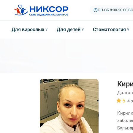
ПН-СБ 8:00-20:00
|
ВС
Для взрослых
Для детей
Стоматология
∨
∨
∨
Кири
Долгоп
5
4
о
Кирилю
заболе
Бульвар