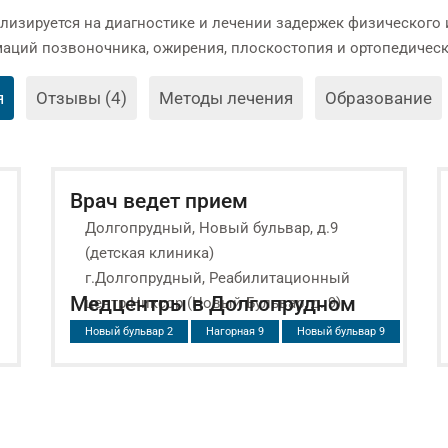
лизируется на диагностике и лечении задержек физического 
аций позвоночника, ожирения, плоскостопия и ортопедическ
я
Отзывы (4)
Методы лечения
Образование
Врач ведет прием
Долгопрудный, Новый бульвар, д.9
(детская клиника)
г.Долгопрудный, Реабилитационный
Медцентры в Долгопрудном
центр Никсор (Новый Бульвар, д. 9)
Новый бульвар 2
Нагорная 9
Новый бульвар 9