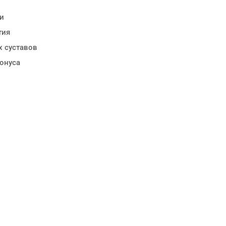
и
тия
х суставов
онуса