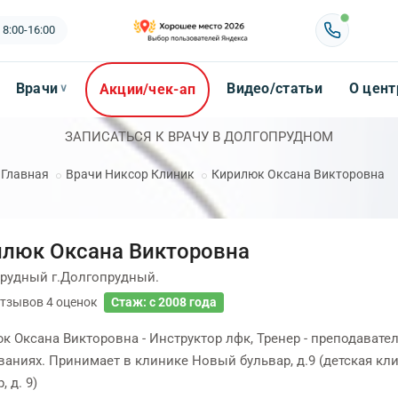
 8:00-16:00
Врачи
Видео/статьи
О цент
Акции/чек-ап
∨
ЗАПИСАТЬСЯ К ВРАЧУ В ДОЛГОПРУДНОМ
Главная
Врачи Никсор Клиник
Кирилюк Оксана Викторовна
люк Оксана Викторовна
рудный г.Долгопрудный.
тзывов
4
оценок
Стаж: с 2008 года
к Оксана Викторовна - Инструктор лфк, Тренер - преподавате
ваниях. Принимает в клинике Новый бульвар, д.9 (детская к
, д. 9)