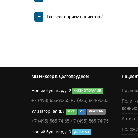
Где ведет приём пациентов?
МЦ Никсор в Долгопрудном
Пациен
Новый бульвар, д.2
Правов
ФИЗИОТЕРАПИЯ
+7 (498) 655-90-55
+7 (925) 844-90-03
Полити
данных
Ул.Нагорная д.9
МРТ
КТ
РЕНТГЕН
Антико
+7 (495) 565-74-65
+7 (495) 565-74-75
Положен
Новый бульвар, д.9
ДЕТСКАЯ