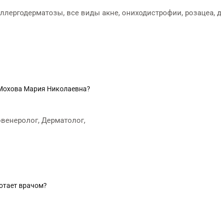
ллергодерматозы, все виды акне, ониходистрофии, розацеа, д
 Мохова Мария Николаевна?
венеролог, Дерматолог,
отает врачом?