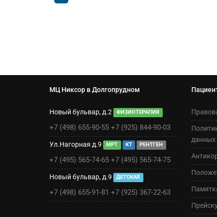
МЦ Никсор в Долгопрудном
Пациен
Новый бульвар, д.2
Правов
ФИЗИОТЕРАПИЯ
+7 (498) 655-90-55
+7 (925) 844-90-03
Полити
данных
Ул.Нагорная д.9
МРТ
КТ
РЕНТГЕН
Антико
+7 (495) 565-74-65
+7 (495) 565-74-75
Положен
Новый бульвар, д.9
ДЕТСКАЯ
Памятк
+7 (498) 655-91-81
+7 (925) 367-22-63
Прейск