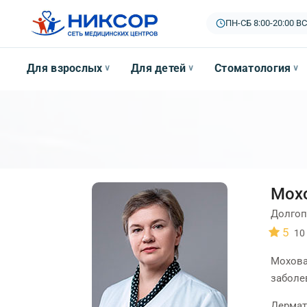
ПН-СБ 8:00-20:00
|
ВС
Для взрослых
Для детей
Стоматология
∨
∨
∨
Мох
Долгоп
5
10
Мохова
заболе
Дермат