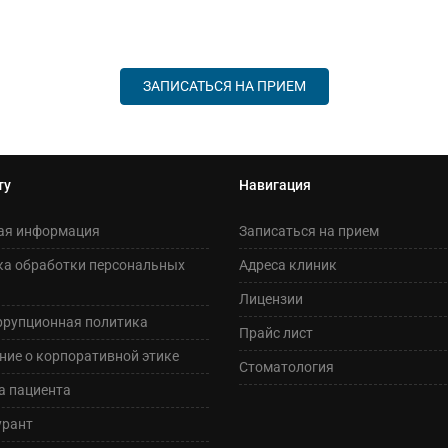
ЗАПИСАТЬСЯ НА ПРИЕМ
ту
Навигация
ая информация
Записаться на прием
ка обработки персональных
Адреса клиник
Лицензии
ррупционная политика
Прайс лист
ие о корпоративной этике
Стоматология
а пациента
урант