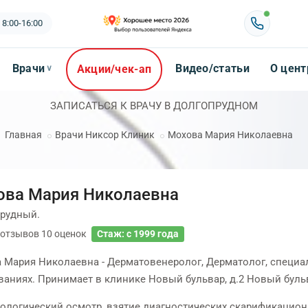
 8:00-16:00
Врачи
Видео/статьи
О цент
Акции/чек-ап
∨
ЗАПИСАТЬСЯ К ВРАЧУ В ДОЛГОПРУДНОМ
Главная
Врачи Никсор Клиник
Мохова Мария Николаевна
ова Мария Николаевна
рудный.
отзывов
10
оценок
Стаж: с 1999 года
 Мария Николаевна - Дерматовенеролог, Дерматолог, специал
ваниях. Принимает в клинике Новый бульвар, д.2 Новый бульва
ологический осмотр, взятие диагностических скарификацион