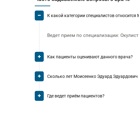
К какой категории специалистов относится
Ведет прием по специализации: Окулист 
Как пациенты оценивают данного врача?
Сколько лет Моисеенко Эдуард Эдуардович
Где ведет приём пациентов?