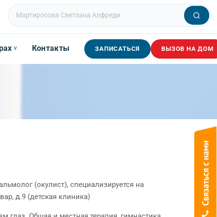
рах
Контакты
∨
ЗАПИСАТЬСЯ
ВЫЗОВ НА ДОМ
альмолог (окулист), специализируется на
ар, д.9 (детская клиника)
м глаз. Общая и местная терапия, гимнастика