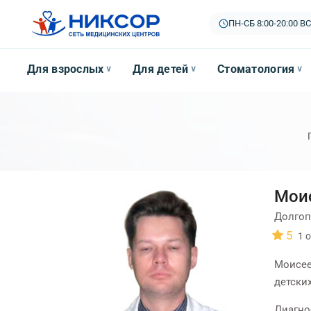
ПН-СБ 8:00-20:00
|
ВС
Для взрослых
Для детей
Стоматология
∨
∨
∨
Мои
Долгоп
5
1
о
Моисее
детски
Диагно