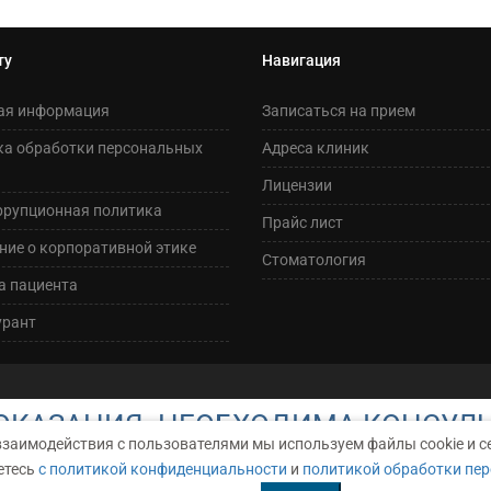
ту
Навигация
ая информация
Записаться на прием
ка обработки персональных
Адреса клиник
Лицензии
ррупционная политика
Прайс лист
ие о корпоративной этике
Стоматология
а пациента
урант
КАЗАНИЯ. НЕОБХОДИМА КОНСУЛ
взаимодействия с пользователями мы используем файлы cookie и с
етесь
с политикой конфиденциальности
и
политикой обработки пе
АРАКТЕР И НИ ПРИ КАКИХ УСЛОВИЯХ НЕ ЯВЛЯЕТСЯ ПУБЛИЧНОЙ ОФЕР