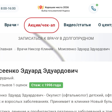
 8:00-16:00
Врачи
Видео/статьи
О цент
Акции/чек-ап
∨
ЗАПИСАТЬСЯ К ВРАЧУ В ДОЛГОПРУДНОМ
Главная
Врачи Никсор Клиник
Моисеенко Эдуард Эдуардович
сеенко Эдуард Эдуардович
рудный.
тзывов
1
оценок
Стаж: с 1996 года
нко Эдуард Эдуардович - Окулист (офтальмолог) детский, офт
х и взрослых заболеваниях. Принимает в клинике Новый бульв
стика, лечение и профилактика различных заболеваний и трав