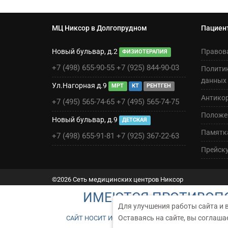
МЦ Никсор в Долгопрудном
Пациен
Новый бульвар, д.2
Правов
ФИЗИОТЕРАПИЯ
+7 (498) 655-90-55
+7 (925) 844-90-03
Полити
данных
Ул.Нагорная д.9
МРТ
КТ
РЕНТГЕН
Антико
+7 (495) 565-74-65
+7 (495) 565-74-75
Положен
Новый бульвар, д.9
ДЕТСКАЯ
Памятк
+7 (498) 655-91-81
+7 (925) 367-22-63
Прейск
©2026 Сеть медицинских центров Никсор
ИМЕЮТСЯ ПРОТИВОПО
Для улучшения работы сайта и 
Оставаясь на сайте, вы соглаша
САЙТ НОСИТ ИСКЛЮЧИТЕЛЬНО ИНФОРМАЦИОННЫЙ Х