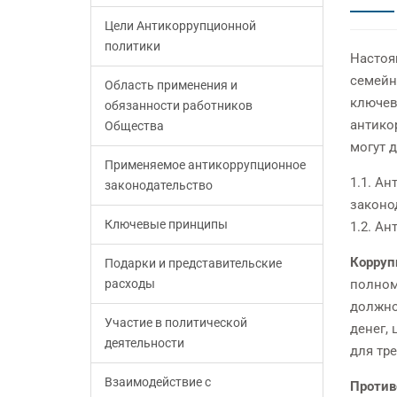
Цели Антикоррупционной
политики
Настоя
семейн
Область применения и
ключев
обязанности работников
антико
Общества
могут 
Применяемое антикоррупционное
1.1. А
законодательство
законо
Ключевые принципы
1.2. А
Корруп
Подарки и представительские
расходы
полном
должно
Участие в политической
денег,
деятельности
для тр
Взаимодействие с
Против