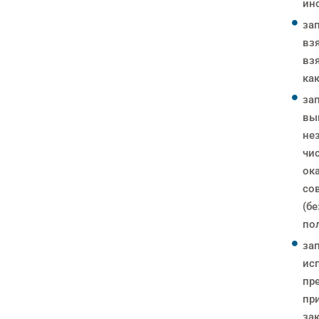
ин
за
вз
вз
ка
за
вы
не
чис
ок
со
(бе
по
за
ис
пр
пр
за