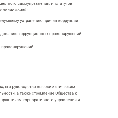
местного самоуправления, институтов
их полномочий:
ледующему устранению причин коррупции
ледованию коррупционных правонарушений
х правонарушений.
а, его руководства высоким этическим
льности, а также стремление Общества к
прак-тикам корпоративного управления и