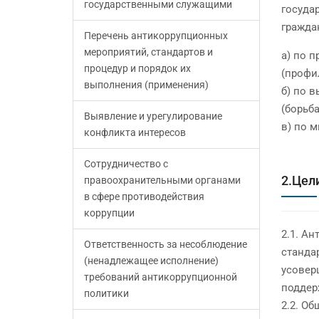
государственными служащими
госуда
гражда
Перечень антикоррупционных
мероприятий, стандартов и
а) по 
процедур и порядок их
(профи
выполнения (применения)
б) по 
(борьба
Выявление и урегулирование
в) по 
конфликта интересов
Сотрудничество с
2.Цел
правоохранительными органами
в сфере противодействия
коррупции
2.1. А
Ответственность за несоблюдение
станда
(ненадлежащее исполнение)
усовер
требований антикоррупционной
поддер
политики
2.2. Об