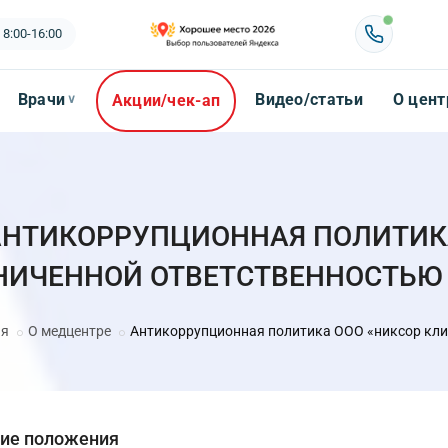
 8:00-16:00
Врачи
Видео/статьи
О цент
Акции/чек-ап
∨
АНТИКОРРУПЦИОННАЯ ПОЛИТИК
НИЧЕННОЙ ОТВЕТСТВЕННОСТЬЮ
ая
О медцентре
Антикоррупционная политика ООО «никсор кл
ие положения