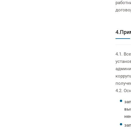
работн
догово
4.При
4.1. В
устано
админи
корруп
получе
4.2. О
за
вы
не
за