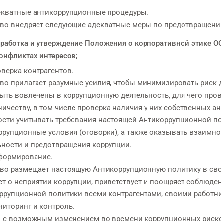
декватные антикоррупционные процедуры.
во внедряет следующие адекватные меры по предотвращению
зработка и утверждение Положения о корпоративной этике О
конфликтах интересов;
оверка контрагентов.
во прилагает разумные усилия, чтобы минимизировать риск 
быть вовлечены в коррупционную деятельность, для чего пров
ничеству, в том числе проверка наличия у них собственных а
ости учитывать требования настоящей Антикоррупционной п
ррупционные условия (оговорки), а также оказывать взаимно
ьности и предотвращения коррупции.
нформирование.
во размещает настоящую Антикоррупционную политику в своб
ет о неприятии коррупции, приветствует и поощряет соблюде
ррупционной политики всеми контрагентами, своими работн
ниторинг и контроль.
и с возможным изменением во времени коррупционных риско