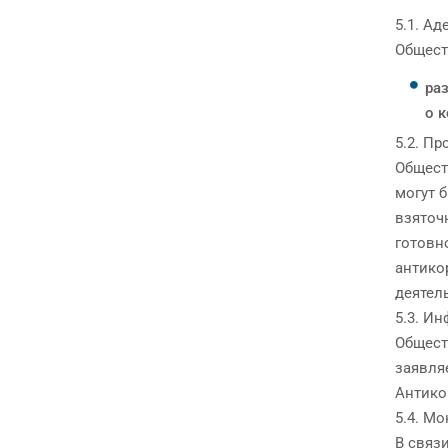
5.1. А
Общест
ра
о 
5.2. Пр
Общест
могут 
взяточ
готовн
антико
деятел
5.3. И
Общест
заявля
Антико
5.4. Мо
В связ