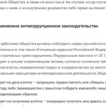
иков Общества, а также на иных лиц в тех случаях, когда со
рах с ними, в их внутренних документах либо прямо вытекаю
меняемое антикоррупционное законодательство
се работники Общества должны соблюдать нормы российского
вленные в том числе Уголовным кодексом Российской Федер
стративных правонарушениях, Федеральным законом от 25.12
ции» и иными нормативными актами, согласно основным тре
ние взяток, коммерческий подкуп и посредничество во взято
сновными принципами антикоррупционной деятельности Обще
прет на дачу взяток – запрещено предоставлять или обещат
году либо преимущества с умыслом побудить какоелибо лиц
надлежащим образом;
прет на получение взяток – запрещено получать или давать 