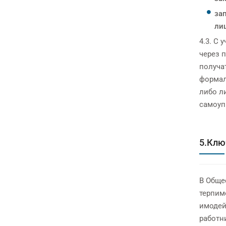
за
лиц
4.3. С
через п
получа
формал
либо л
самоуп
5.Клю
В Обще
терпим
имодей
работн