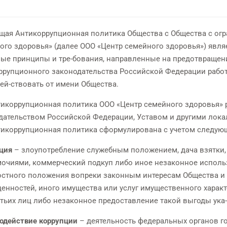
щая Антикоррупционная политика Общества с Общества с огр
ого здоровья» (далее ООО «Центр семейного здоровья») явл
ые принципы и тре-бования, направленные на предотвращен
ррупционного законодательства Российской Федерации рабо
дей-ствовать от имени Общества.
нтикоррупционная политика ООО «Центр семейного здоровья» р
дательством Российской Федерации, Уставом и другими лок
нтикоррупционная политика сформулирована с учетом следую
ция
– злоупотребление служебным положением, дача взятки, 
очиями, коммерческий подкуп либо иное незаконное исполь
стного положения вопреки законным интересам Общества и г
 ценностей, иного имущества или услуг имущественного харак
етьих лиц либо незаконное предоставление такой выгоды ук
одействие коррупции
– деятельность федеральных органов го