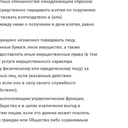
стных обязанностей ненадлежащим образом;
средственно передавать взятки по поручению
твовать взяткодателю и (или)
ежду ними о получении и даче взятки, равно
прещено незаконно передавать лицу,
ные бумаги, иное имущество, а также
едоставлять иные имущественные права (в том
и услуги имущественного характера
у физическому или юридическому лицу) за
ных лиц, если указанные действия
 если оно в силу своего служебного
йствию);
 выполняющим управленческие функции,
щества и в целях извлечения выгод и
гим лицам, если это деяние может повлечь
м граждан или Общества либо охраняемым