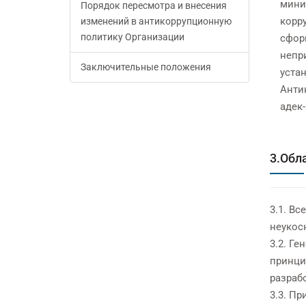
мини
Порядок пересмотра и внесения
корр
изменений в антикоррупционную
политику Организации
сфор
непр
Заключительные положения
уста
Анти
адек
3.Обл
3.1. В
неукос
3.2. Г
принци
разраб
3.3. П