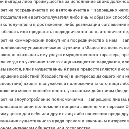
ой выгоды либо преимущества за исполнение своих должно
прет на посредничество во взяточничестве – запрещено непо
яткодателя или взяткополучателя либо иным образом способс
яткополучателю в достижении, либо реализации соглашения м
к обещать или предлагать посредничество во взяточничестве;
прет на коммерческий подкуп или посредничество в нем – за
полняющему управленческие функции в Обществе, деньги, цен
законно оказывать ему услуги имущественного характера, пр
ле когда по указанию такого лица имущество передается, ил
азываются, или имущественные права предоставляются ином
вершение действий (бездействие) в интересах дающего или и
здействие) входят в служебные полномочия такого лица либо
ложения может способствовать указанным действиям (безде
прет на злоупотребление полномочиями – запрещено лицам,
пользовать свои полномочия вопреки законным интересам Об
еимуществ для себя или других лиц либо нанесения вреда дру
ичинение существенного вреда правам и законным интереса
коном интересам общества или государства;