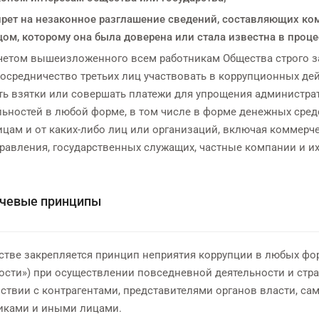
прет на незаконное разглашение сведений, составляющих ком
ом, которому она была доверена или стала известна в проце
 учетом вышеизложенного всем работникам Общества строго з
осредничество третьих лиц участвовать в коррупционных дейс
ть взятки или совершать платежи для упрощения администра
ьностей в любой форме, в том числе в форме денежных средст
ицам и от каких-либо лиц или организаций, включая коммерче
равления, государственных служащих, частные компании и их
чевые принципы
стве закрепляется принцип неприятия коррупции в любых фо
ости») при осуществлении повседневной деятельности и страт
ствии с контрагентами, представителями органов власти, сам
иками и иными лицами.