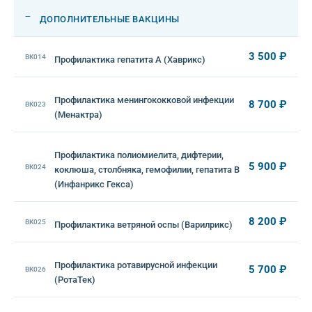
—
ДОПОЛНИТЕЛЬНЫЕ ВАКЦИНЫ
3 500 ₽
ВК014
Профилактика гепатита А (Хаврикс)
Профилактика менингококковой инфекции
8 700 ₽
ВК023
(Менактра)
Профилактика полиомиелита, дифтерии,
5 900 ₽
ВК024
коклюша, столбняка, гемофилии, гепатита В
(Инфанрикс Гекса)
8 200 ₽
ВК025
Профилактика ветряной оспы (Варилрикс)
Профилактика ротавирусной инфекции
5 700 ₽
ВК026
(РотаТек)