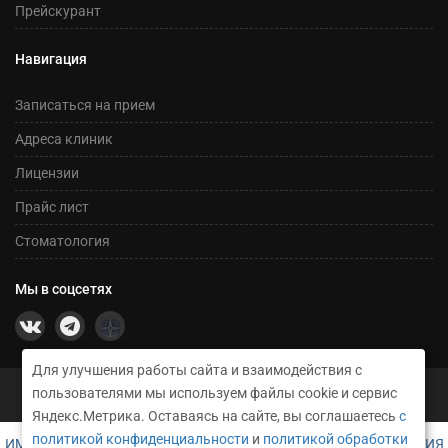
Прейскурант
Навигация
Записаться на прием
Адреса клиник
Лицензии
Прайс лист
Стоматология
Мы в соцсетях
Для улучшения работы сайта и взаимодействия с
©2026 Сеть медицинских центров Никсор
пользователями мы используем файлы cookie и сервис
Техническое сопровождение и создание сайта RusGrup
Яндекс.Метрика. Оставаясь на сайте, вы соглашаетесь
с
политикой конфиденциальности
и
политикой обработки
ИМЕЮТСЯ ПРОТИВОПОКАЗАНИЯ. НЕОБХОДИМА КОНСУЛЬТАЦИЯ