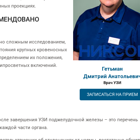
зных проекциях.
ОМЕНДОВАНО
чно сложным исследованием,
тояния крупных кровеносных
пределением их положения,
трипросветных включений.
Сысоева
Гетьман
Инна Владимировна
Дмитрий Анатольеви
Врач УЗИ
Врач УЗИ
ЗАПИСАТЬСЯ НА ПРИЕМ
ЗАПИСАТЬСЯ НА ПРИЕМ
осле завершения УЗИ поджелудочной железы – это перечень
каждой части органа.
детельствующих об отклонениях от нормы, достаточно обшир