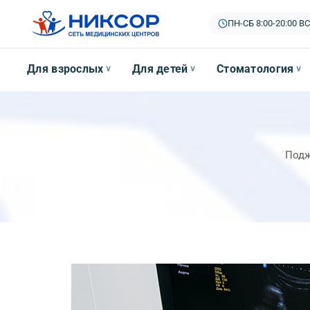
ПН-СБ 8:00-20:00
|
ВС
Для взрослых
Для детей
Стоматология
∨
∨
∨
Подж