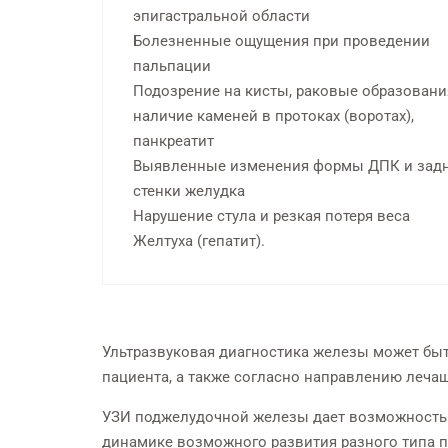
эпигастральной области
Бесплатная консультация у
Болезненные ощущения при проведении
опытных стоматологов
пальпации
Подозрение на кисты, раковые образовани
наличие каменей в протоках (воротах),
панкреатит
Выявленные изменения формы ДПК и зад
стенки желудка
Нарушение стула и резкая потеря веса
Желтуха (гепатит).
Ультразвуковая диагностика железы может бы
пациента, а также согласно направлению лечащ
УЗИ поджелудочной железы дает возможность 
динамике возможного развития разного типа па