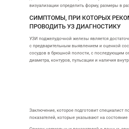
визуализации определить форму, размеры в ра
СИМПТОМЫ, ПРИ КОТОРЫХ РЕК
ПРОВОДИТЬ УЗ ДИАГНОСТИКУ
УЗИ поджелудочной железы является достато
с предварительным выявлением и оценкой сос
сосудов в брюшной полости, с последующим о
диаметра, контуров, пульсации и наличия вну
Сотникова
Соболева
ерина Михайловна
Светлана Сергеевна
Врач УЗИ
Врач УЗИ
ИСАТЬСЯ НА ПРИЕМ
ЗАПИСАТЬСЯ НА ПРИЕМ
Заключение, которое подготовит специалист п
показателей, которые указывают на состояние 
Список нормальных показателей и данных, сви