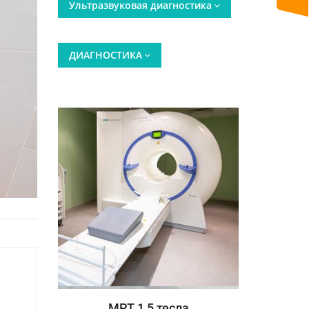
Ультразвуковая диагностика
ДИАГНОСТИКА
ния
МРТ 1,5 тесла
СТО