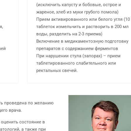
(исключить капусту и бобовые, острое и
Индивидуально для каждого
на мощном томограф
жареное, хлеб из муки грубого помола)
пациента
AQUILION PRIME
Прием активированного или белого угля (10
я,
таблеток измельчить и растворить в 200 мл
воды, разделить на 2-3 приема)
Включение в медикаментозную подготовку
ней
препаратов с содержанием ферментов
При нарушении стула (запорах) – прием
таблетированного слабительного или
ректальных свечей.
ть проведена по желанию
его врача.
оценить состояние в
тологий, а также при