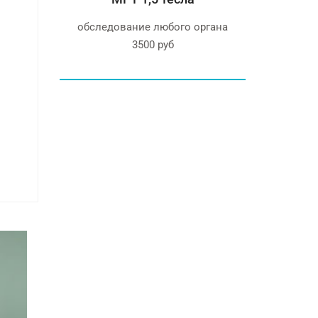
е Canon
обследование любого органа
Бесплатн
 80
3500 руб
опытны