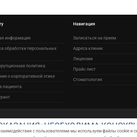
ту
Навигация
ая информация
Записаться на прием
ка обработки персональных
Адреса клиник
Лицензии
ррупционная политика
Прайс лист
ие о корпоративной этике
Стоматология
а пациента
урант
КАЗАНИЯ. НЕОБХОДИМА КОНСУЛ
взаимодействия с пользователями мы используем файлы cookie и с