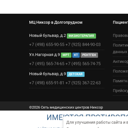
МЦ Никсор в Долгопрудном
Пациен
Новый бульвар, д.2
Правов
ФИЗИОТЕРАПИЯ
+7 (498) 655-90-55
+7 (925) 844-90-03
Полити
данных
Ул.Нагорная д.9
МРТ
КТ
РЕНТГЕН
Антико
+7 (495) 565-74-65
+7 (495) 565-74-75
Положен
Новый бульвар, д.9
ДЕТСКАЯ
Памятк
+7 (498) 655-91-81
+7 (925) 367-22-63
Прейск
©2026 Сеть медицинских центров Никсор
ИМЕЮТСЯ ПРОТИВОПО
Для улучшения работы сайта и 