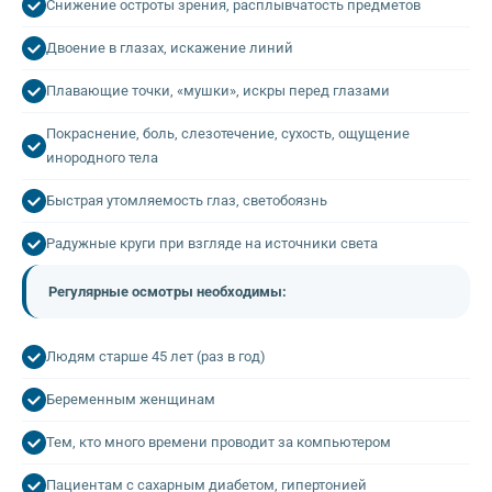
Снижение остроты зрения, расплывчатость предметов
Двоение в глазах, искажение линий
Плавающие точки, «мушки», искры перед глазами
Покраснение, боль, слезотечение, сухость, ощущение
инородного тела
Быстрая утомляемость глаз, светобоязнь
Радужные круги при взгляде на источники света
Регулярные осмотры необходимы:
Людям старше 45 лет (раз в год)
Беременным женщинам
Тем, кто много времени проводит за компьютером
Пациентам с сахарным диабетом, гипертонией