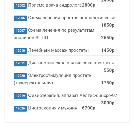
2400р
Приема врача андролога
2800р
12002
Схема лечения простая андрологическая
12006
1850р
Схема лечения по результатам
12007
анализов ЗППП
2650р
Лечебный массаж простаты
1450р
12010
Диагностическое взятие сока простаты
12011
550р
Электростимуляция простаты
12020
(трансректальная)
1750р
Физиотерапия: аппарат Аэлтис-синхро-02
12019
3000р
Цистоскопия у мужчин
6700р
12026