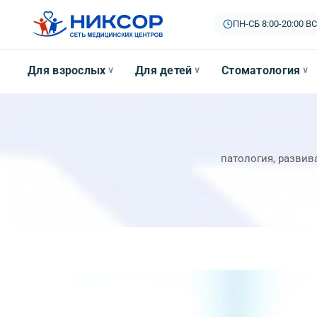
ПН-СБ 8:00-20:00
|
ВС
Для взрослых
Для детей
Стоматология
∨
∨
∨
патология, разви