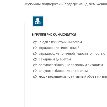
Мужчины подвержены подагре чаще, чем женщ
Бесплатная консультация у
Индивидуально для ка
опытных стоматологов
пациента
В ГРУППЕ РИСКА НАХОДЯТСЯ
люди с избыточным весом
страдающие гипертонией
страдающие почечной недостаточностью
сахарным диабетом
злоупотребляющие белковым питанием
злоупотребляющие алкоголем
люди ведущие малоактивный образ жизни