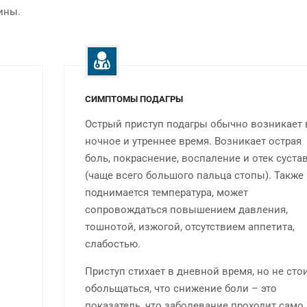
ины.
исследования
ждого
на мощном 
ЭГДС во сне с
AQUILI
видеогастроскопом высокого
класса с HD+
СИМПТОМЫ ПОДАГРЫ
Острый приступ подагры обычно возникает 
ночное и утреннее время. Возникает острая
боль, покраснение, воспаление и отек суста
(чаще всего большого пальца стопы). Также
поднимается температура, может
сопровождаться повышением давления,
тошнотой, изжогой, отсутствием аппетита,
слабостью.
Приступ стихает в дневной время, но не сто
обольщаться, что снижение боли – это
показатель, что заболевание проходит само.