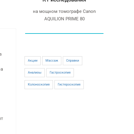
томографе Canon
Siemens Simfony Magnetom
ON PRIME 80
в
Акции
Массаж
Справки
ва
Анализы
Гастроскопия
Колоноскопия
Гистероскопия
ит