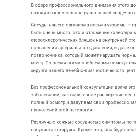
В сфере профессионального внимания этого до
ens Simfony Magnetom
Бесплатная консультация у
находится кровеносное русло нашей сердечно-
опытных стоматологов
Сосуды нашего организма весьма уязвимы – п
быть очень много. Это и отложение холестерин
атеросклеротических бляшек на внутренней стен
повышении артериального давления, и даже ос
позвоночника, который может нарушать норма
мозгу. Со всеми этими проблемами помогут ва
хирурги нашего лечебно-диагностического цент
Без профессиональной консультации врача это
заболевании, как варикозное расширение вен н
полный осмотр и дадут вам свои профессиона
проявлений этой патологии.
Различные кожные сосудистые симптомы по тип
сосудистого хирурга. Кроме того, она будет н