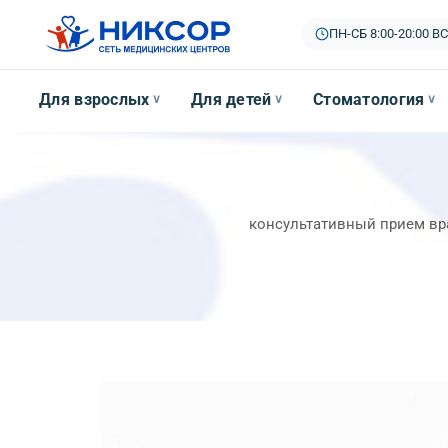
ПН-СБ 8:00-20:00
|
ВС
Для взрослых
Для детей
Стоматология
∨
∨
∨
консультативный прием вра