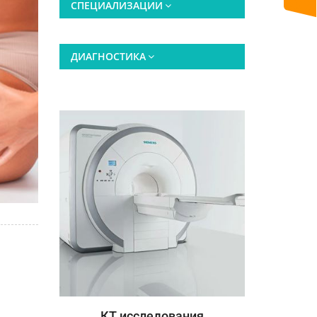
СПЕЦИАЛИЗАЦИИ
ДИАГНОСТИКА
кие
КТ исследования
МРТ