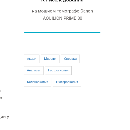
ия
на мощном томографе Canon
Siemens 
с
AQUILION PRIME 80
высокого
Акции
Массаж
Справки
Анализы
Гастроскопия
Колоноскопия
Гистероскопия
т
х
ии у