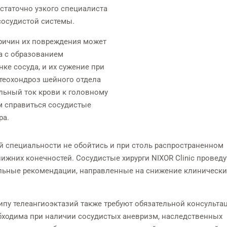
статочно узкого специалиста
исследован
Индивидуально для каждого
сосудистой системы.
пациента
ЭГДС во сне 
ричин их повреждения может
видеогастроскопом 
а с образованием
класса с HD+
ке сосуда, и их сужение при
теохондроз шейного отдела
льный ток крови к головному
м справиться сосудистые
ра.
й специальности не обойтись и при столь распространенном
ижних конечностей. Сосудистые хирурги NIXOR Clinic проведу
льные рекомендации, направленные на снижение клинически
у телеангиоэктазий также требуют обязательной консультац
еобходима при наличии сосудистых аневризм, наследственных