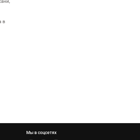
кани,
а в
Мы в соцсетях