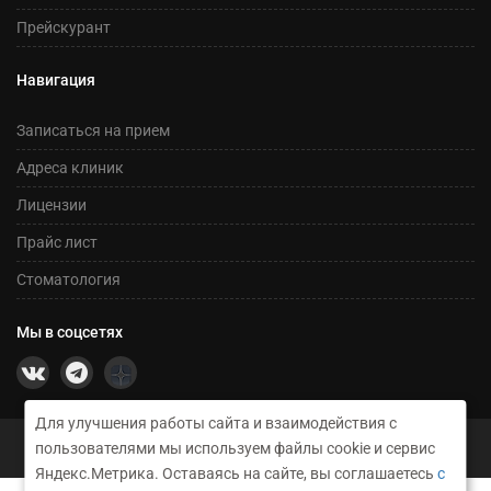
Прейскурант
Навигация
Записаться на прием
Адреса клиник
Лицензии
Прайс лист
Стоматология
Мы в соцсетях
Для улучшения работы сайта и взаимодействия с
©2026 Сеть медицинских центров Никсор
пользователями мы используем файлы cookie и сервис
Техническое сопровождение и создание сайта RusGrup
Яндекс.Метрика. Оставаясь на сайте, вы соглашаетесь
с