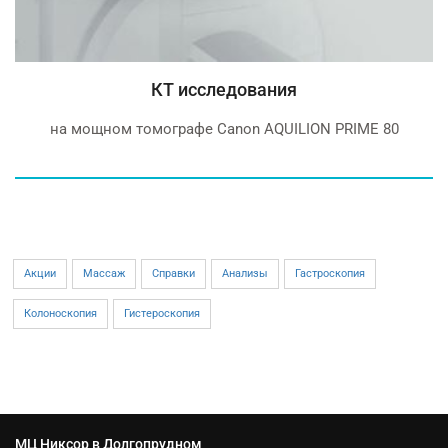
КТ исследования
на мощном томографе Canon AQUILION PRIME 80
Акции
Массаж
Справки
Анализы
Гастроскопия
Колоноскопия
Гистероскопия
МЦ Никсор в Долгопрудном