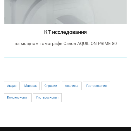
МРТ 1,5 тесла
Siemens Simfony Magnetom
Акции
Массаж
Справки
Анализы
Гастроскопия
Колоноскопия
Гистероскопия