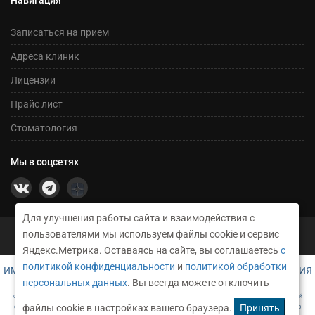
Записаться на прием
Адреса клиник
Лицензии
Прайс лист
Стоматология
Мы в соцсетях
Для улучшения работы сайта и взаимодействия с
©2026 Сеть медицинских центров Никсор
пользователями мы используем файлы cookie и сервис
Техническое сопровождение и создание сайта RusGrup
Яндекс.Метрика. Оставаясь на сайте, вы соглашаетесь
с
политикой конфиденциальности
и
политикой обработки
ИМЕЮТСЯ ПРОТИВОПОКАЗАНИЯ. НЕОБХОДИМА КОНСУЛЬТАЦИЯ
СПЕЦИАЛИСТА
персональных данных
. Вы всегда можете отключить
САЙТ НОСИТ ИСКЛЮЧИТЕЛЬНО ИНФОРМАЦИОННЫЙ ХАРАКТЕР И НИ ПРИ КАКИХ УСЛОВИЯХ НЕ ЯВЛЯЕТСЯ ПУБЛИЧНОЙ
файлы cookie в настройках вашего браузера.
Принять
ОФЕРТОЙ, ОПРЕДЕЛЯЕМОЙ ПОЛОЖЕНИЯМИ Ч. 2 СТ. 437 ГРАЖДАНСКОГО КОДЕКСА РФ. ЧТОБЫ ПОЛУЧИТЬ ПОДРОБНУЮ