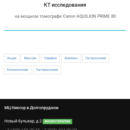
исследования
МРТ 1
афе Canon AQUILION PRIME 80
Siemens Si
Акции
Массаж
Справки
Анализы
Гастроскопия
Колоноскопия
Гистероскопия
МЦ Никсор в Долгопрудном
Новый бульвар, д.2
ФИЗИОТЕРАПИЯ