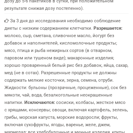
дозу до 5-6 пакетиков в сутки, при положительном
результате снижая дозу постепенно).
За 3 дня до исследования необходимо соблюдение
диеты с низким содержанием клетчатки.
Разрешается:
молоко, сыр, сметана, сливочное масло, йогурт без
добавок и наполнителей, кисломолочные продукты;
мясо, птица и рыба нежирных сортов (в отварном,
паровом или тушеном виде); макаронные изделия;
хорошо проваренный белый рис без добавок, яйца, сахар,
мед (не в сотах). Разрешенные продукты не должны
содержать мелкие косточки, зерна, семена, отруби.
Жидкости: бульоны (прозрачные, процеженные), сок без
мякоти, чай, вода, безалкогольные неокрашенные
напитки.
Исключаются:
сосиски, колбасы, жесткое мясо
с хрящами, консервы; овощи, включая картофель, зелень,
грибы, морская капуста, морские водоросли; фрукты,
включая сухофрукты, ягоды, варенье, желе, джем,
мармелад; все хлебобулочные и мучные изделия, крупы,